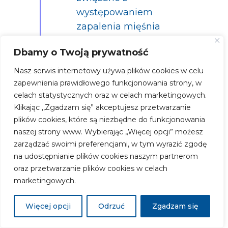
występowaniem
zapalenia mięśnia
sercowego i zapalenia
Dbamy o Twoją prywatność
osierdzia po
szczepieniu. Dotyczy to
Nasz serwis internetowy używa plików cookies w celu
populacji objętej
zapewnienia prawidłowego funkcjonowania strony, w
celach statystycznych oraz w celach marketingowych.
szczepieniami, tj. osób
Klikając ,,Zgadzam się” akceptujesz przetwarzanie
≥12 lat preparatem
plików cookies, które są niezbędne do funkcjonowania
Pfizer – BioNTech oraz
naszej strony www. Wybierając „Więcej opcji” możesz
osób ≥18 lat preparatem
zarządzać swoimi preferencjami, w tym wyrazić zgodę
Moderna.
na udostępnianie plików cookies naszym partnerom
oraz przetwarzanie plików cookies w celach
marketingowych.
Co warto wiedzieć o występowaniu
Więcej opcji
Odrzuć
Zgadzam się
zapalenia mięśnia sercowego po
szczepieniu przeciw COVID-19 preparatem