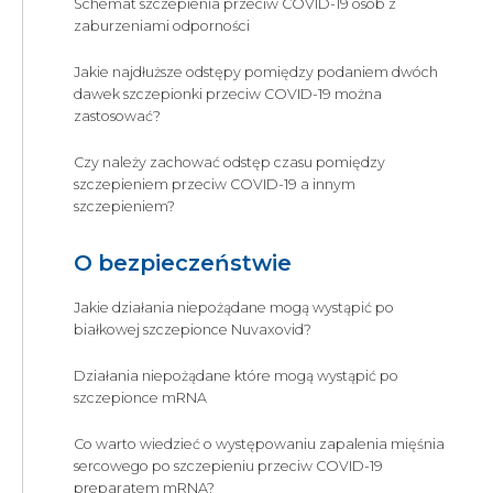
Schemat szczepienia przeciw COVID-19 osób z
zaburzeniami odporności
Jakie najdłuższe odstępy pomiędzy podaniem dwóch
dawek szczepionki przeciw COVID-19 można
zastosować?
Czy należy zachować odstęp czasu pomiędzy
szczepieniem przeciw COVID-19 a innym
szczepieniem?
O bezpieczeństwie
Jakie działania niepożądane mogą wystąpić po
białkowej szczepionce Nuvaxovid?
Działania niepożądane które mogą wystąpić po
szczepionce mRNA
Co warto wiedzieć o występowaniu zapalenia mięśnia
sercowego po szczepieniu przeciw COVID-19
preparatem mRNA?