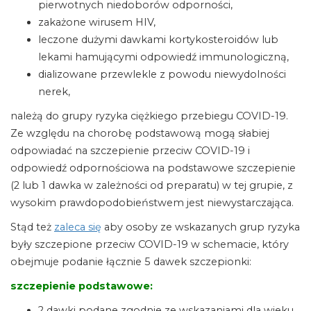
pierwotnych niedoborów odporności,
zakażone wirusem HIV,
leczone dużymi dawkami kortykosteroidów lub
lekami hamującymi odpowiedź immunologiczną,
dializowane przewlekle z powodu niewydolności
nerek,
należą do grupy ryzyka ciężkiego przebiegu COVID-19.
Ze względu na chorobę podstawową mogą słabiej
odpowiadać na szczepienie przeciw COVID-19 i
odpowiedź odpornościowa na podstawowe szczepienie
(2 lub 1 dawka w zależności od preparatu) w tej grupie, z
wysokim prawdopodobieństwem jest niewystarczająca.
Stąd też
zaleca się
aby osoby ze wskazanych grup ryzyka
były szczepione przeciw COVID-19 w schemacie, który
obejmuje podanie łącznie 5 dawek szczepionki:
szczepienie podstawowe:
2 dawki podane zgodnie ze wskazaniami dla wieku,