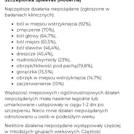
Szczepionka Spikevax (Moderna)
Najczęstsze działania niepożądane (zgłoszone w
badaniach klinicznych):
ból w miejscu wstrzyknięcia (92%),
zmęczenie (70%),
ból głowy (64,7%),
ból mięśni (61,5%),
ból stawów (46,4%),
dreszcze (45,4%),
nudności/wymioty (23%),
obrzęk/tkliwość pod pachą(19,8%),
gorączka (15,5%),
obrzęk w miejscu wstrzyknięcia (14,7%)
zaczerwienienie (10%)
Większość miejscowych i ogólnoustrojowych działań
niepożądanych miała nasilenie łagodne lub
umiarkowane i ustępowały w ciągu 1-2 dni po
szczepieniu. Nieco mnie działań niepożądanych
odnotowano u osób w podeszłym wieku.
Niektóre działania niepożądane występowały częściej
w młodszych grupach wiekowych. Częstość