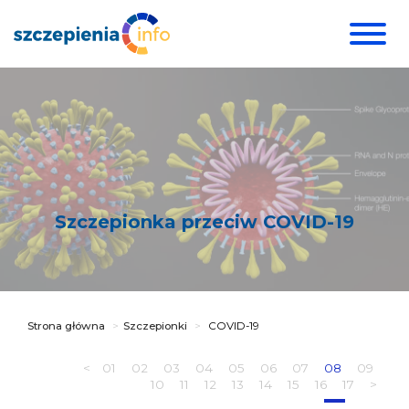
Szczepionka przeciw COVID-19
Strona główna
Szczepionki
COVID-19
<
01
02
03
04
05
06
07
08
09
10
11
12
13
14
15
16
17
>