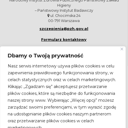
Narodowy Instytut Zdrowia Publicznego Państwowy Zakład
Higieny
– Państwowy Instytut Badawczy
ul. Chocimska 24
00-791 Warszawa
szczepienia@pzh.gov.pl
Formularz kontaktowy
Dbamy o Twoją prywatność
Nasz serwis internetowy używa plików cookies w celu
zapewnienia prawidłowego funkcjonowania strony, w
NEWSLETTER
celach statystycznych oraz w celach marketingowych.
Bądź na bieżąco! Zapisz się do newslettera.
Klikając ,,Zgadzam się” akceptujesz przetwarzanie
Adres
plików cookies, które są niezbędne do funkcjonowania
email
naszej strony www. Wybierając „Więcej opcji” możesz
zarządzać swoimi preferencjami, w tym wyrazić zgodę
na udostępnianie plików cookies naszym partnerom
Zgodnie z ustawą z dnia 18.07.2002 r. o świadczeniu usług drogą
oraz przetwarzanie plików cookies w celach
elektroniczną (Dz.U. Nr 144, poz.1204 z późn. zm.) wyrażam zgodę na
marketingowych.