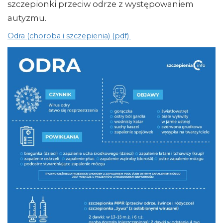
szczepionki przeciw odrze z występowaniem
autyzmu.
Odra (choroba i szczepienia) (pdf)