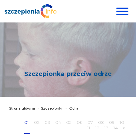
Szczepionka przeciw odrze
Strona główna
Szczepionki
Odra
01
02
03
04
05
06
07
08
09
10
11
12
13
14
>