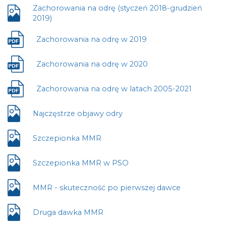
otwiera
Zachorowania na odrę (styczeń 2018-grudzień
się
Plik
2019)
w
otwiera
nowej
się
Zachorowania na odrę w 2019
karcie
Plik
w
otwiera
nowej
się
Zachorowania na odrę w 2020
karcie
Plik
w
otwiera
nowej
się
Zachorowania na odrę w latach 2005-2021
Plik
karcie
w
otwiera
nowej
się
Najczęstrze objawy odry
Plik
karcie
w
otwiera
nowej
się
Szczepionka MMR
Plik
karcie
w
otwiera
nowej
się
Szczepionka MMR w PSO
Plik
karcie
w
otwiera
nowej
się
MMR - skuteczność po pierwszej dawce
Plik
karcie
w
otwiera
nowej
się
Druga dawka MMR
Plik
karcie
w