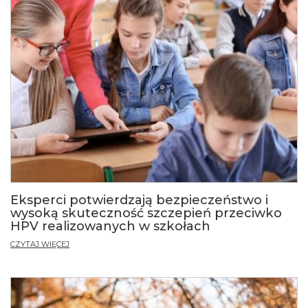
for measles contacts in NSW. NSW Public Health
Bull. 2009;20(5-6):81–85.
Barrabeig I. i wsp. Effectiveness of measles
vaccination for control of exposed children. Pediatr
Infect Dis J. 2011;30(1):78–80.
Eksperci potwierdzają bezpieczeństwo i
wysoką skuteczność szczepień przeciwko
HPV realizowanych w szkołach
CZYTAJ WIĘCEJ