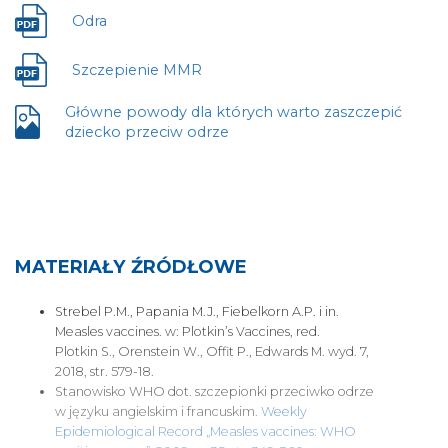
otwiera
nowej
się
Odra
Plik
karcie
w
otwiera
nowej
się
Szczepienie MMR
Plik
karcie
w
otwiera
nowej
Główne powody dla których warto zaszczepić
się
karcie
Plik
dziecko przeciw odrze
w
otwiera
nowej
się
karcie
w
nowej
karcie
MATERIAŁY ŹRÓDŁOWE
Strebel P.M., Papania M.J., Fiebelkorn A.P. i in.
Measles vaccines. w: Plotkin’s Vaccines, red.
Plotkin S., Orenstein W., Offit P., Edwards M. wyd. 7,
2018, str. 579-18.
Stanowisko WHO dot. szczepionki przeciwko odrze
w języku angielskim i francuskim.
Weekly
Epidemiological Record „Measles vaccines: WHO