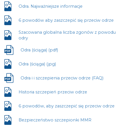
otwiera
nowej
się
Odra. Najważniejsze informacje
Plik
karcie
w
otwiera
nowej
się
6 powodów aby zaszczepić się przeciw odrze
Plik
karcie
w
otwiera
nowej
Szacowana globalna liczba zgonów z powodu
się
karcie
Plik
odry
w
otwiera
nowej
się
Odra (ściąga) (pdf)
karcie
Plik
w
otwiera
nowej
się
Odra (ściąga) (jpg)
karcie
Plik
w
otwiera
nowej
się
Odra i i szczepienia przeciw odrze (FAQ)
Plik
karcie
w
otwiera
nowej
się
Historia szczepień przeciw odrze
Plik
karcie
w
otwiera
nowej
się
6 powodów, aby zaszczepić się przeciw odrze
Plik
karcie
w
otwiera
nowej
się
Bezpieczeństwo szczepionki MMR
Plik
karcie
w