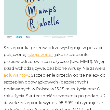
Szczepionka przeciw odrze występuje w postaci
połączonej (
skojarzonej
) jako szczepionka
przeciw odrze, śwince i różyczce (tzw. MMR). W jej
skład wchodzą żywe, osłabione wirusy. Nie zawiera
adiuwantów
. Szczepienie przeciw odrze należy do
szczepień obowiązkowych (bezpłatnych)
podawanych w Polsce w 13-15 mies. życia oraz 6
roku życia. Skuteczność szczepienia po podaniu 2
dawek szczepionki wynosi 98-99%, utrzymuje się
do końca życia. Szczepionka typu MMR jest