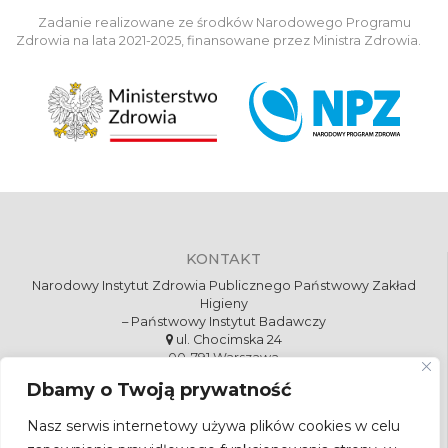
Zadanie realizowane ze środków Narodowego Programu
Zdrowia na lata 2021-2025, finansowane przez Ministra Zdrowia.
KONTAKT
Narodowy Instytut Zdrowia Publicznego Państwowy Zakład
Higieny
– Państwowy Instytut Badawczy
ul. Chocimska 24
00-791 Warszawa
szczepienia@pzh.gov.pl
Dbamy o Twoją prywatność
Formularz kontaktowy
Nasz serwis internetowy używa plików cookies w celu