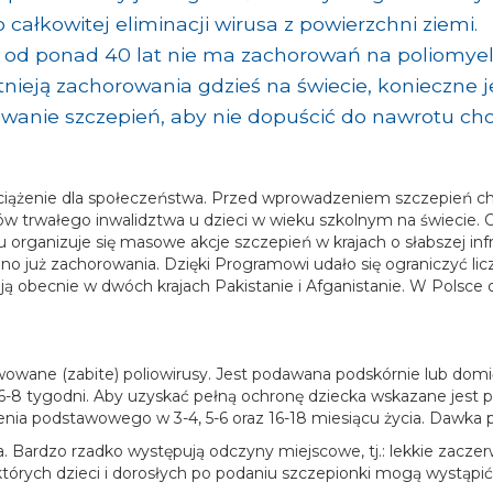
 całkowitej eliminacji wirusa z powierzchni ziemi.
od ponad 40 lat nie ma zachorowań na poliomyelit
tnieją zachorowania gdzieś na świecie, konieczne j
wanie szczepień, aby nie dopuścić do nawrotu cho
 obciążenie dla społeczeństwa. Przed wprowadzeniem szczepień
ków trwałego inwalidztwa u dzieci w wieku szkolnym na świecie
 organizuje się masowe akcje szczepień w krajach o słabszej inf
ano już zachorowania. Dzięki Programowi udało się ograniczyć 
 obecnie w dwóch krajach Pakistanie i Afganistanie. W Polsce o
tywowane (zabite) poliowirusy. Jest podawana podskórnie lub d
8 tygodni. Aby uzyskać pełną ochronę dziecka wskazane jest p
enia podstawowego w 3-4, 5-6 oraz 16-18 miesiącu życia. Dawka 
. Bardzo rzadko występują odczyny miejscowe, tj.: lekkie zaczerw
iektórych dzieci i dorosłych po podaniu szczepionki mogą wystąpić