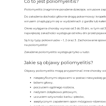
Co to jest poliomyelitis?
Poliomyelitis
(nagminne porażenie dziecięce, wirusowe zap
Do zakażenia dochodzi głównie drogą pokarmową i kropelko
wirusem znajdującym się w wydzielinach z gardła lub kałe
Okres wylęgania choroby wynosi od 3 do 35 dni, w tym od 3 
największej zakaźności występuje od kilku dni przed pojaw
Są trzy typy poliowirusów – 1, 2 oraz 3. Zachorowanie spo
na
poliomyelitis
!
Zakażenie
poliomyelitis
występuje tylko u ludzi.
Jakie są objawy poliomyelitis?
Objawy
poliomyelitis
mogą przypominać inne choroby wiru
niespecyficznymi objawami w postaci niewysokiej gor
bólami głowy,
poczuciem ogólnego rozbicia,
nieżytem żołądkowo-jelitowym,
uczuciem sztywności karku i pleców,
aseptycznym zapaleniem opon mózgowo-rdzeniowych