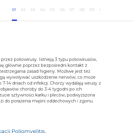
01
02
03
04
05
06
07
08
09
>
zez poliowirusy. Istnieją 3 typu poliowirusów,
 się głównie poprzez bezpośredni kontakt z
trzegania zasad higieny. Możliwe jest też
 mogą wywoływać uszkodzenie nerwów, co może
7-14 dniach od infekcji. Chorzy wydalają wirusy z
h objawów choroby do 3-4 tygodni po ich
czucie sztywności karku i pleców, podwyższona
zi do porażenia mięśni oddechowych i zgonu.
ji Poliomyelitis,