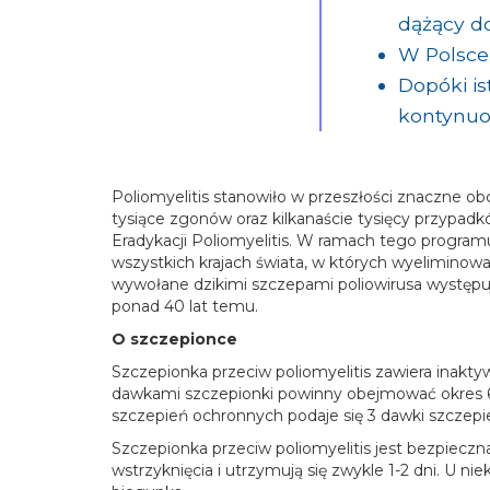
dążący do
W Polsce 
Dopóki is
kontynuo
Poliomyelitis stanowiło w przeszłości znaczne
tysiące zgonów oraz kilkanaście tysięcy przypad
Eradykacji Poliomyelitis. W ramach tego programu
wszystkich krajach świata, w których wyeliminow
wywołane dzikimi szczepami poliowirusa występują
ponad 40 lat temu.
O szczepionce
Szczepionka przeciw poliomyelitis zawiera inak
dawkami szczepionki powinny obejmować okres 6-
szczepień ochronnych podaje się 3 dawki szczepi
Szczepionka przeciw poliomyelitis jest bezpieczna
wstrzyknięcia i utrzymują się zwykle 1-2 dni. U n