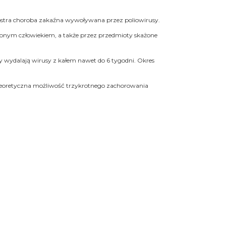
ostra choroba zakaźna wywoływana przez poliowirusy.
ażonym człowiekiem, a także przez przedmioty skażone
rzy wydalają wirusy z kałem nawet do 6 tygodni. Okres
e teoretyczna możliwość trzykrotnego zachorowania