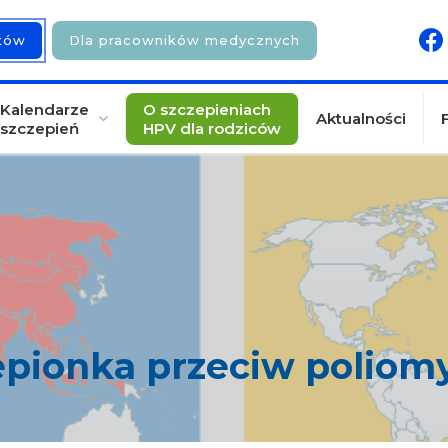
ntów
Dla pracowników medycznych
Kalendarze
O szczepieniach
Aktualności
szczepień
HPV dla rodziców
pionka przeciw poliomy