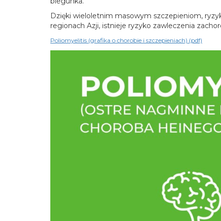
biegunka.
Dzięki wieloletnim masowym szczepieniom, ryzyko
regionach Azji, istnieje ryzyko zawleczenia zac
Poliomyelitis (grafika o chorobie i szczepieniach) (pdf)