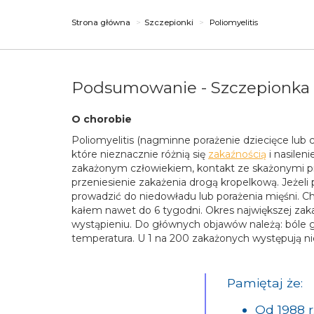
Strona główna
Szczepionki
Poliomyelitis
Podsumowanie - Szczepionka p
O chorobie
Poliomyelitis (nagminne porażenie dziecięce lub
które nieznacznie różnią się
zakaźnością
i nasilen
zakażonym człowiekiem, kontakt ze skażonymi pr
przeniesienie zakażenia drogą kropelkową. Jeż
prowadzić do niedowładu lub porażenia mięśni. Cho
kałem nawet do 6 tygodni. Okres największej zak
wystąpieniu. Do głównych objawów należą: bóle g
temperatura. U 1 na 200 zakażonych występują n
Pamiętaj że:
Od 1988 r