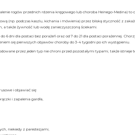
alenie rogów przednich rdzenia kręgowego lub choroba Heinego-Medina) to 
wą (np. podczas kaszlu, kichania i mówienia) przez bliską styczność z zak
m, a także żywność lub wodę zanieczyszczoną ściekami.
do 6 dni dla postaci bez porażeń oraz od 7 do 21 dla postaci porażennej. Cho
ieniem się pierwszych objawów choroby do 3-4 tygodni po ich wystąpieniu.
wodowane przez jeden typ nie chroni przed pozostałymi typami, także istniej
sowe i objawiać się:
ączki i zapalenia gardła,
, niekiedy z parestezjami,