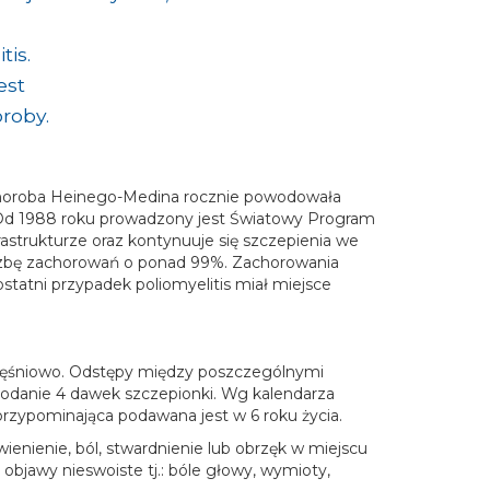
is.
est
roby.
 choroba Heinego-Medina rocznie powodowała
. Od 1988 roku prowadzony jest Światowy Program
rastrukturze oraz kontynuuje się szczepienia we
liczbę zachorowań o ponad 99%. Zachorowania
statni przypadek poliomyelitis miał miejsce
omięśniowo. Odstępy między poszczególnymi
odanie 4 dawek szczepionki. Wg kalendarza
przypominająca podawana jest w 6 roku życia.
ienienie, ból, stwardnienie lub obrzęk w miejscu
 objawy nieswoiste tj.: bóle głowy, wymioty,