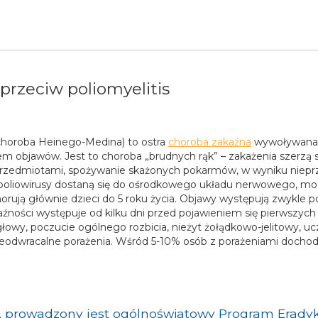
rzeciw poliomyelitis
 choroba Heinego-Medina) to ostra
choroba zakaźna
wywoływana pr
iem objawów. Jest to choroba „brudnych rąk” – zakażenia szerzą
zedmiotami, spożywanie skażonych pokarmów, w wyniku nieprzes
eli poliowirusy dostaną się do ośrodkowego układu nerwowego,
rują głównie dzieci do 5 roku życia. Objawy występują zwykle po 
aźności występuje od kilku dni przed pojawieniem się pierwszyc
łowy, poczucie ogólnego rozbicia, nieżyt żołądkowo-jelitowy, u
ieodwracalne porażenia. Wśród 5-10% osób z porażeniami dochod
. prowadzony jest ogólnoświatowy Program Eradykac