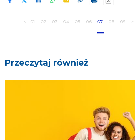
CHOROBA ZAKAŹNA
DROGA KROPELKOWA
NOSICIEL
OKRES WYLĘGANIA
SZCZEPIONKA
ANTYGEN
ZAKAŻENIE
<
01
02
03
04
05
06
07
08
09
>
Przeczytaj również