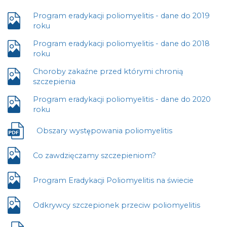
Program eradykacji poliomyelitis - dane do 2019
Plik
roku
otwiera
Program eradykacji poliomyelitis - dane do 2018
się
Plik
roku
w
otwiera
nowej
Choroby zakaźne przed którymi chronią
się
karcie
Plik
szczepienia
w
otwiera
nowej
Program eradykacji poliomyelitis - dane do 2020
się
karcie
Plik
roku
w
otwiera
nowej
się
Obszary występowania poliomyelitis
karcie
Plik
w
otwiera
nowej
się
Co zawdzięczamy szczepieniom?
karcie
Plik
w
otwiera
nowej
się
Program Eradykacji Poliomyelitis na świecie
Plik
karcie
w
otwiera
nowej
się
Odkrywcy szczepionek przeciw poliomyelitis
Plik
karcie
w
otwiera
nowej