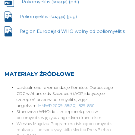
się
Poliomyelitis (ściąga) (pdf)
Plik
karcie
w
otwiera
nowej
się
Poliomyelitis (ściąga) (jpg)
Plik
karcie
w
otwiera
nowej
się
Region Europejski WHO wolny od poliomyelitis
Plik
karcie
w
otwiera
nowej
się
karcie
w
nowej
karcie
MATERIAŁY ŹRÓDŁOWE
Uaktualnione rekomendacje Komitetu Doradczego
CDC w Atlancie ds. Szczepień (ACIP) dotyczące
szczepień przeciw poliomyelitis, w jęz.
angielskim.
MMWR 2009; 58(30): 829-830
.
Stanowisko WHO dot. szczepionek przeciw
poliomyelitis w języku angielskim i francuskim.
Wiesław Magdzik. Program eradykacji poliomyelitis –
realizacja i perspektywy. Alfa Medica Press Bielsko-