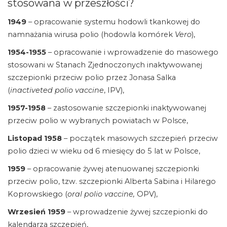
stosowana w przeszłości?
1949
– opracowanie systemu hodowli tkankowej do
namnażania wirusa polio (hodowla komórek
Vero
),
1954-1955
– opracowanie i wprowadzenie do masowego
stosowani w Stanach Zjednoczonych inaktywowanej
szczepionki przeciw polio przez Jonasa Salka
(
inactiveted polio vaccine
, IPV),
1957-1958
– zastosowanie szczepionki inaktywowanej
przeciw polio w wybranych powiatach w Polsce,
Listopad 1958
– początek masowych szczepień przeciw
polio dzieci w wieku od 6 miesięcy do 5 lat w Polsce,
1959
– opracowanie żywej atenuowanej szczepionki
przeciw polio, tzw. szczepionki Alberta Sabina i Hilarego
Koprowskiego (
oral polio vaccine,
OPV),
Wrzesień 1959
– wprowadzenie żywej szczepionki do
kalendarza szczepień,