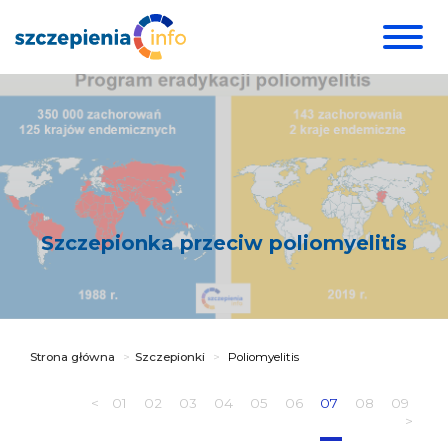
Szczepionka przeciw poliomyelitis
Strona główna
Szczepionki
Poliomyelitis
<
01
02
03
04
05
06
07
08
09
>