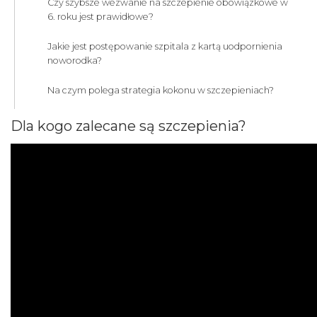
Czy szybsze wezwanie na szczepienie obowiązkowe w
6. roku jest prawidłowe?
Jakie jest postępowanie szpitala z kartą uodpornienia
noworodka?
Na czym polega strategia kokonu w szczepieniach?
Dla kogo zalecane są szczepienia?