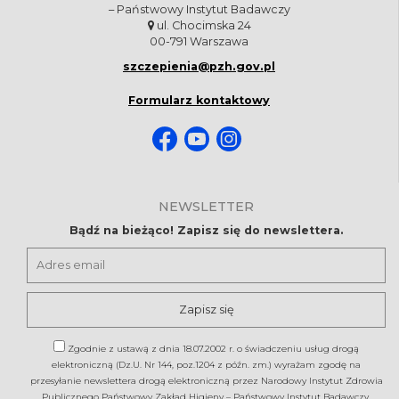
– Państwowy Instytut Badawczy
ul. Chocimska 24
00-791 Warszawa
szczepienia@pzh.gov.pl
Formularz kontaktowy
NEWSLETTER
Bądź na bieżąco! Zapisz się do newslettera.
Adres
email
Zgodnie z ustawą z dnia 18.07.2002 r. o świadczeniu usług drogą
elektroniczną (Dz.U. Nr 144, poz.1204 z późn. zm.) wyrażam zgodę na
przesyłanie newslettera drogą elektroniczną przez Narodowy Instytut Zdrowia
Publicznego Państwowy Zakład Higieny – Państwowy Instytut Badawczy.