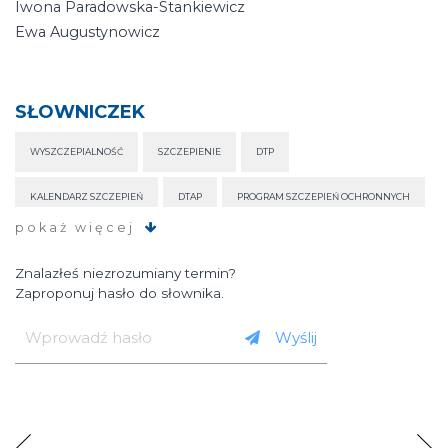
Iwona Paradowska-Stankiewicz
Ewa Augustynowicz
SŁOWNICZEK
WYSZCZEPIALNOŚĆ
SZCZEPIENIE
DTP
KALENDARZ SZCZEPIEŃ
DTAP
PROGRAM SZCZEPIEŃ OCHRONNYCH
pokaż więcej
ERADYKACJA CHOROBY
Znalazłeś niezrozumiany termin?
Zaproponuj hasło do słownika.
Wprowadź
hasło
Wyślij