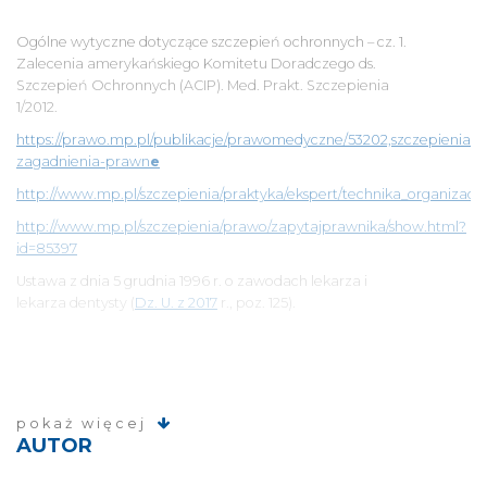
Ogólne wytyczne dotyczące szczepień ochronnych – cz. 1.
Zalecenia amerykańskiego Komitetu Doradczego ds.
Szczepień Ochronnych (ACIP). Med. Prakt. Szczepienia
1/2012.
https://prawo.mp.pl/publikacje/prawomedyczne/53202,szczepienia-
zagadnienia-prawn
e
http://www.mp.pl/szczepienia/praktyka/ekspert/technika_organizacj
http://www.mp.pl/szczepienia/prawo/zapytajprawnika/show.html?
id=85397
Ustawa z dnia 5 grudnia 1996 r. o zawodach lekarza i
lekarza dentysty (
Dz. U. z 2017
r., poz. 125).
pokaż więcej
AUTOR