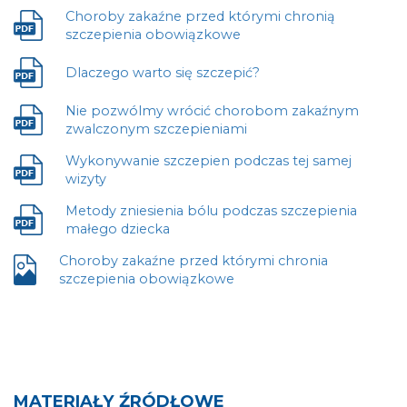
otwiera
nowej
Choroby zakaźne przed którymi chronią
się
karcie
Plik
szczepienia obowiązkowe
w
otwiera
nowej
się
Dlaczego warto się szczepić?
karcie
Plik
w
otwiera
nowej
Nie pozwólmy wrócić chorobom zakaźnym
się
karcie
Plik
zwalczonym szczepieniami
w
otwiera
nowej
Wykonywanie szczepien podczas tej samej
się
karcie
Plik
wizyty
w
otwiera
nowej
Metody zniesienia bólu podczas szczepienia
się
karcie
Plik
małego dziecka
w
otwiera
nowej
Choroby zakaźne przed którymi chronia
się
karcie
Plik
szczepienia obowiązkowe
w
otwiera
nowej
się
karcie
w
nowej
karcie
MATERIAŁY ŹRÓDŁOWE