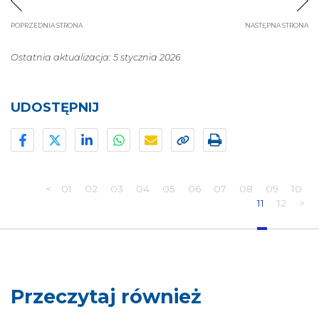
POPRZEDNIA STRONA
NASTĘPNA STRONA
Ostatnia aktualizacja: 5 stycznia 2026
UDOSTĘPNIJ
<
01
02
03
04
05
06
07
08
09
10
11
12
>
Przeczytaj również