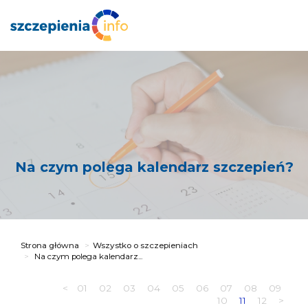
Na czym polega kalendarz szczepień?
Strona główna
Wszystko o szczepieniach
Na czym polega kalendarz...
<
01
02
03
04
05
06
07
08
09
10
11
12
>