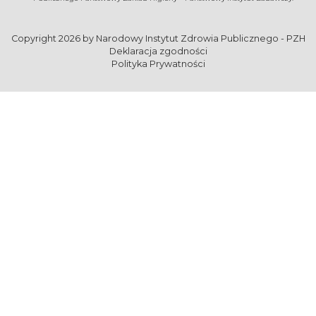
Copyright 2026 by
Narodowy Instytut Zdrowia Publicznego - PZH
Deklaracja zgodności
Polityka Prywatności