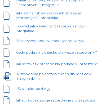
Warianty realizacji Programu Szczepień
się
Plik
Ochronnych - Infografika
w
otwiera
nowej
Jaki jest cel obowiązkowych szczepień
się
karcie
Plik
ochronnych? Infografika
w
otwiera
nowej
Indywidualny kalendarz szczepień (IKSZ)-
się
karcie
Plik
Infografika
w
otwiera
nowej
się
Kilka szczepionek w czasie jednej wizyty
karcie
Plik
w
otwiera
nowej
się
Kiedy podajemy dziecku pierwsze szczepionki?
karcie
Plik
w
otwiera
nowej
się
Jak sprawdzić szczepienia podane w przeszłości?
Plik
karcie
w
otwiera
nowej
Przewodnik po szczepieniach dla rodziców
się
karcie
Plik
małych dzieci
w
otwiera
nowej
się
#Szczepieniadziałają
karcie
Plik
w
otwiera
nowej
się
Jak sprawdzić swoje szczepienia z przeszlości?
karcie
Plik
w