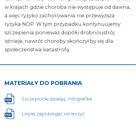
w krajach gdzie choroba nie występuje od dawna,
a więc ryzyko zachorowania nie przewyższa
ryzyka NOP. W tym przypadku kontynuujemy
szczepienia ponieważ dopóki drobnoustrój
istnieje, nawrót choroby skończył by się dla
społeczeństwa katastrofą.
MATERIAŁY DO POBRANIA
Szczepionki działają. Infografika
Plik
otwiera
się
Lepiej zapobiegać niż leczyć
Plik
w
otwiera
nowej
się
karcie
w