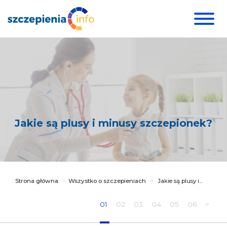
Jakie są plusy i minusy szczepionek?
Strona główna
Wszystko o szczepieniach
Jakie są plusy i...
01
02
03
04
05
06
>