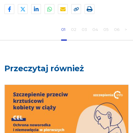
01
02
03
04
05
06
>
Przeczytaj również