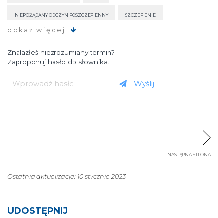
NIEPOŻĄDANY ODCZYN POSZCZEPIENNY
SZCZEPIENIE
pokaż więcej
SZCZEPIONKA SKOJARZONA
EPIDEMIA
ODPORNOŚĆ
Znalazłeś niezrozumiany termin?
ERADYKACJA CHOROBY
CHOROBA ZAKAŹNA
SZCZEPIONKA
Zaproponuj hasło do słownika.
Wprowadź
hasło
DROBNOUSTRÓJ
Wyślij
NASTĘPNA STRONA
Ostatnia aktualizacja: 10 stycznia 2023
UDOSTĘPNIJ