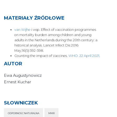
nowej
karcie
MATERIAŁY ŹRÓDŁOWE
van Wijhe
i wsp. Effect of vaccination programmes
on mortality burden among children and young
adults in the Netherlands during the 20th century: a
historical analysis. Lancet Infect Dis 2016
May;16(5):592-598.
Counting the impact of Vaccines.
WHO. 22 April 2021
.
AUTOR
Ewa Augustynowicz
Ernest Kuchar
SŁOWNICZEK
ODPORNOŚĆ NATURALNA
MMR