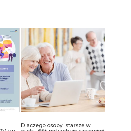
Dlaczego osoby starsze w
PV i w
wieku 65+ potrzebują szczepień