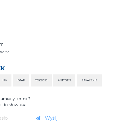
rn
wicz
EK
IPV
DTAP
TOKSOID
ANTYGEN
ZAKAŻENIE
zumiany termin?
 do słownika.
Wyślij