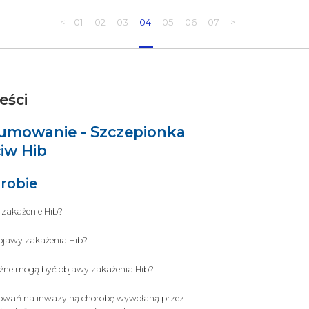
<
01
02
03
04
05
06
07
>
eści
umowanie - Szczepionka
iw Hib
robie
 zakażenie Hib?
objawy zakażenia Hib?
żne mogą być objawy zakażenia Hib?
rowań na inwazyjną chorobę wywołaną przez