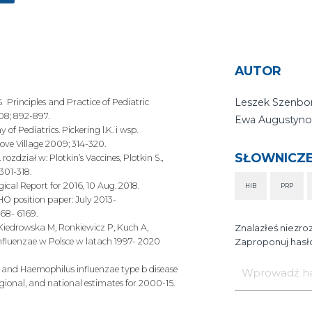
otwiera
się
w
nowej
karcie
AUTOR
Leszek Szenbo
 Principles and Practice of Pediatric
008; 892-897.
Ewa Augustyno
 Pediatrics. Pickering l.K. i wsp.
ove Village 2009; 314-320.
SŁOWNICZ
ozdział w: Plotkin’s Vaccines, Plotkin S.,
 301-318.
al Report for 2016, 10 Aug. 2018.
HIB
PRP
O position paper: July 2013-
168- 6169.
Kiedrowska M, Ronkiewicz P, Kuch A,
Znalazłeś niezro
fluenzae w Polsce w latach 1997- 2020
Zaproponuj hasło
Wprowadź
hasło
 and Haemophilus influenzae type b disease
regional, and national estimates for 2000-15.