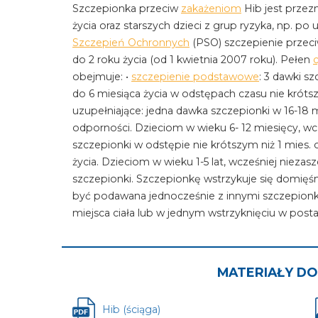
Szczepionka przeciw
zakażeniom
Hib jest przezn
życia oraz starszych dzieci z grup ryzyka, np. po
Szczepień Ochronnych
(PSO) szczepienie przeci
do 2 roku życia (od 1 kwietnia 2007 roku). Pełen
obejmuje: •
szczepienie podstawowe
: 3 dawki s
do 6 miesiąca życia w odstępach czasu nie krótsz
uzupełniające: jedna dawka szczepionki w 16-18 m
odporności. Dzieciom w wieku 6- 12 miesięcy, w
szczepionki w odstępie nie krótszym niż 1 mies. 
życia. Dzieciom w wieku 1-5 lat, wcześniej niez
szczepionki. Szczepionkę wstrzykuje się domię
być podawana jednocześnie z innymi szczepionk
miejsca ciała lub w jednym wstrzyknięciu w post
MATERIAŁY DO
Hib (ściąga)
Plik