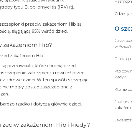
, tężcowi, krztuścowi (składnik
Haemophil
by typu B, poliomyelitis (IPV) (tj.
Gdzie i j
szczepionki przeciw zakażeniom Hib są
O szc
ścią, sięgającą 95% wśród dzieci.
Jakie rod
iw zakażeniom Hib?
w Polsce?
rzed zakażeniem Hib.
Dlaczego 
ą przeciwciała, które chronią przed
Kto powin
szczepienie zabezpiecza również przed
kiedy?
rzez zdrowe dzieci. W ten sposób szczepiąc
e nie mogły zostać zaszczepione z
Kto nie p
azań.
Jakie jes
bardzo rzadko i dotyczą głównie dzieci,
zakażeni
Jakie szc
przeciw zakażeniom Hib i kiedy?