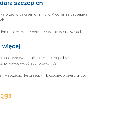
darz szczepień
ka przeciw zakażeniom Hib w Programie Szczepień
ch
pionka przeciw Hib była stosowana w przeszłości?
j więcej
pionki przeciw zakażeniom Hib mogą być
eczne i wywoływać zachorowania?
emy szczepionkę przeciw Hib osobie dorosłej z grupy
ąga