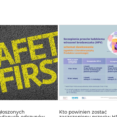
głoszonych
Kto powinien zostać
ądanych odczynów
zaszczepiony przeciw H