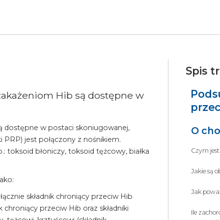
Spis tr
Pods
 zakażeniom Hib są dostępne w
przec
ą dostępne w postaci skoniugowanej,
O cho
i PRP) jest połączony z nośnikiem.
.: toksoid błoniczy, toksoid tężcowy, białka
Czym jest
Jakie są 
ako:
Jak powa
yłącznie składnik chroniący przeciw Hib
ik chroniący przeciw Hib oraz składniki
Ile zacho