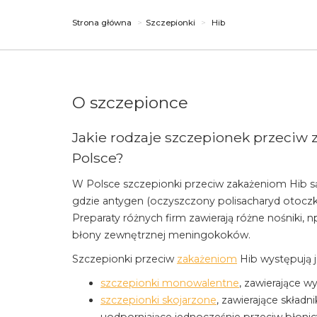
Strona główna
Szczepionki
Hib
O szczepionce
Jakie rodzaje szczepionek przeciw
Polsce?
W Polsce szczepionki przeciw zakażeniom Hib s
gdzie antygen (oczyszczony polisacharyd otoczk
Preparaty różnych firm zawierają różne nośniki, np
błony zewnętrznej meningokoków.
Szczepionki przeciw
zakażeniom
Hib występują j
szczepionki monowalentne
, zawierające w
szczepionki skojarzone
, zawierające składn