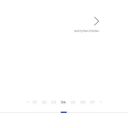
NASTĘPNA STRONA
<
01
02
03
04
05
06
07
>