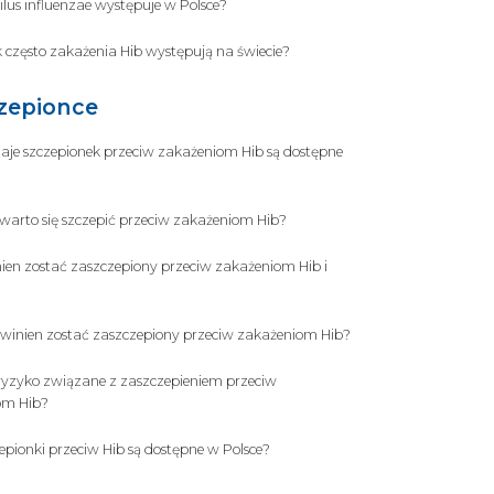
us influenzae występuje w Polsce?
ak często zakażenia Hib występują na świecie?
zepionce
zaje szczepionek przeciw zakażeniom Hib są dostępne
warto się szczepić przeciw zakażeniom Hib?
ien zostać zaszczepiony przeciw zakażeniom Hib i
owinien zostać zaszczepiony przeciw zakażeniom Hib?
t ryzyko związane z zaszczepieniem przeciw
om Hib?
zepionki przeciw Hib są dostępne w Polsce?