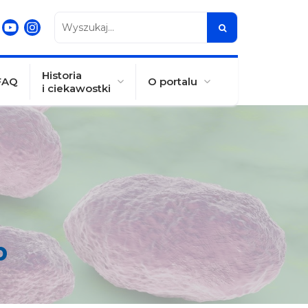
Wyszukaj...
Historia
FAQ
O portalu
i ciekawostki
b