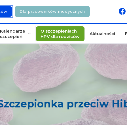
ntów
Dla pracowników medycznych
Kalendarze
O szczepieniach
Aktualności
szczepień
HPV dla rodziców
Szczepionka przeciw Hi