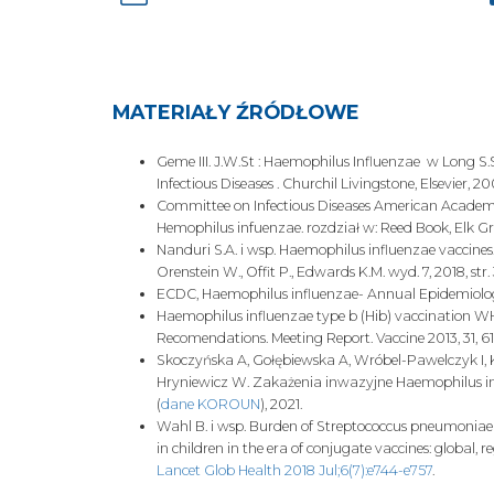
otwiera
się
w
nowej
karcie
MATERIAŁY ŹRÓDŁOWE
Geme III. J.W.St : Haemophilus Influenzae w Long S.S
Infectious Diseases . Churchil Livingstone, Elsevier, 2
Committee on Infectious Diseases American Academy of
Hemophilus infuenzae. rozdział w: Reed Book, Elk Gr
Nanduri S.A. i wsp. Haemophilus influenzae vaccines. r
Orenstein W., Offit P., Edwards K.M. wyd. 7, 2018, str.
ECDC, Haemophilus influenzae- Annual Epidemiologic
Haemophilus influenzae type b (Hib) vaccination WH
Recomendations. Meeting Report. Vaccine 2013, 31, 6
Skoczyńska A, Gołębiewska A, Wróbel-Pawelczyk I, 
Hryniewicz W. Zakażenia inwazyjne Haemophilus in
(
dane KOROUN
), 2021.
Wahl B. i wsp. Burden of Streptococcus pneumoniae
in children in the era of conjugate vaccines: global, 
Lancet Glob Health 2018 Jul;6(7):e744-e757
.