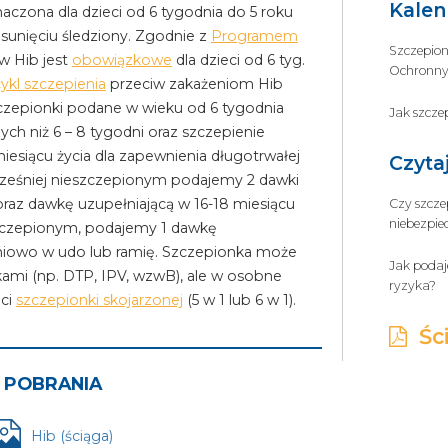
Kalen
aczona dla dzieci od 6 tygodnia do 5 roku
 usunięciu śledziony. Zgodnie z
Programem
Szczepion
w Hib jest
obowiązkowe
dla dzieci od 6 tyg.
Ochronny
cykl szczepienia
przeciw zakażeniom Hib
zczepionki podane w wieku od 6 tygodnia
Jak szcze
ych niż 6 – 8 tygodni oraz szczepienie
iesiącu życia dla zapewnienia długotrwałej
Czyta
cześniej nieszczepionym podajemy 2 dawki
oraz dawkę uzupełniającą w 16-18 miesiącu
Czy szcze
niebezpi
aszczepionym, podajemy 1 dawkę
śniowo w udo lub ramię. Szczepionka może
Jak podaj
ami (np. DTP, IPV, wzwB), ale w osobne
ryzyka?
aci
szczepionki skojarzonej
(5 w 1 lub 6 w 1).
Ści
 POBRANIA
Hib (ściąga)
Plik