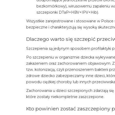
uodporniające jednocześnie przeciw błonicy
bezkomórkowy), wirusowemu zapaleniu wątro
szczepionki DTaP+HBV+IPV+Hib).
Wszystkie zarejestrowane i stosowane w Polsce 
bezpieczne i charakteryzują się wysoką skuteczno
Dlaczego warto się szczepić przec
Szczepienia są jedynym sposobem profilaktyki p
Po szczepieniu w organizmie dziecka wykrywane s
zakażeniem oraz zachorowaniem objawowym. Za
tzw. kolonizacją, czyli przenoszeniem bakterii p
zdrowe dziecko zabezpieczamy inne dzieci, któr
powodu ciężkiej choroby lub innych przeciwwsk
Zachorowania u dzieci szczepionych zdarzają się 
które zostały niekompletnie zaszczepione.
Kto powinien zostać zaszczepiony 