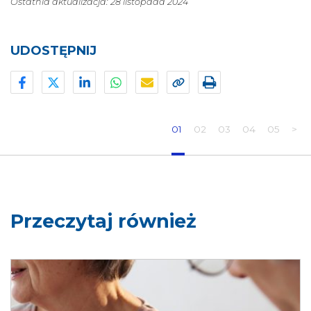
Ostatnia aktualizacja: 28 listopada 2024
UDOSTĘPNIJ
01
02
03
04
05
>
Przeczytaj również