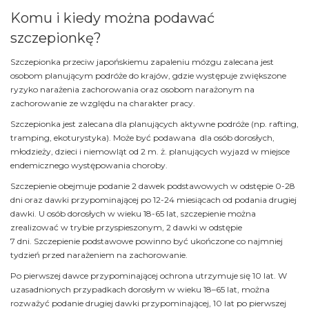
Komu i kiedy można podawać
szczepionkę?
Szczepionka przeciw japońskiemu zapaleniu mózgu zalecana jest
osobom planującym podróże do krajów, gdzie występuje zwiększone
ryzyko narażenia zachorowania oraz osobom narażonym na
zachorowanie ze względu na charakter pracy.
Szczepionka jest zalecana dla planujących aktywne podróże (np. rafting,
tramping, ekoturystyka). Może być podawana dla osób dorosłych,
młodzieży, dzieci i niemowląt od 2 m. ż. planujących wyjazd w miejsce
endemicznego występowania choroby.
Szczepienie obejmuje podanie 2 dawek podstawowych w odstępie 0-28
dni oraz dawki przypominającej po 12-24 miesiącach od podania drugiej
dawki. U osób dorosłych w wieku 18-65 lat, szczepienie można
zrealizować w trybie przyspieszonym, 2 dawki w odstępie
7 dni. Szczepienie podstawowe powinno być ukończone co najmniej
tydzień przed narażeniem na zachorowanie.
Po pierwszej dawce przypominającej ochrona utrzymuje się 10 lat. W
uzasadnionych przypadkach dorosłym w wieku 18–65 lat, można
rozważyć podanie drugiej dawki przypominającej, 10 lat po pierwszej