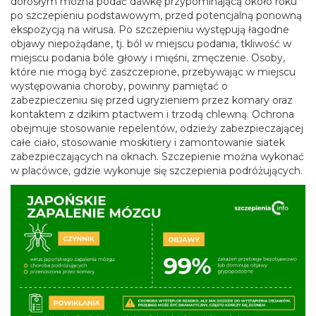
dorosłym można podać dawkę przypominającą około roku
po szczepieniu podstawowym, przed potencjalną ponowną
ekspozycją na wirusa. Po szczepieniu występują łagodne
objawy niepożądane, tj. ból w miejscu podania, tkliwość w
miejscu podania bóle głowy i mięśni, zmęczenie. Osoby,
które nie mogą być zaszczepione, przebywając w miejscu
występowania choroby, powinny pamiętać o
zabezpieczeniu się przed ugryzieniem przez komary oraz
kontaktem z dzikim ptactwem i trzodą chlewną. Ochrona
obejmuje stosowanie repelentów, odzieży zabezpieczającej
całe ciało, stosowanie moskitiery i zamontowanie siatek
zabezpieczających na oknach. Szczepienie można wykonać
w placówce, gdzie wykonuje się szczepienia podróżujących.