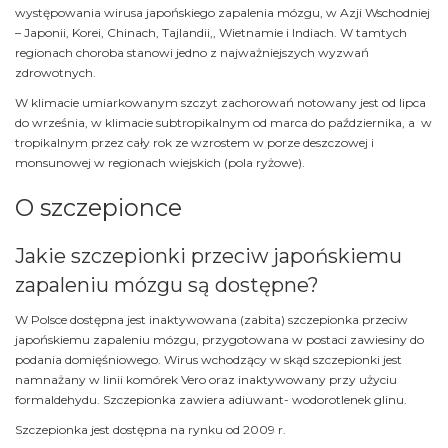
występowania wirusa japońskiego zapalenia mózgu, w Azji Wschodniej
– Japonii, Korei, Chinach, Tajlandii,, Wietnamie i Indiach. W tamtych
regionach choroba stanowi jedno z najważniejszych wyzwań
zdrowotnych.
W klimacie umiarkowanym szczyt zachorowań notowany jest od lipca
do września, w klimacie subtropikalnym od marca do października, a w
tropikalnym przez cały rok ze wzrostem w porze deszczowej i
monsunowej w regionach wiejskich (pola ryżowe).
O szczepionce
Jakie szczepionki przeciw japońskiemu
zapaleniu mózgu są dostępne?
W Polsce dostępna jest inaktywowana (zabita) szczepionka przeciw
japońskiemu zapaleniu mózgu, przygotowana w postaci zawiesiny do
podania domięśniowego. Wirus wchodzący w skąd szczepionki jest
namnażany w linii komórek Vero oraz inaktywowany przy użyciu
formaldehydu. Szczepionka zawiera adiuwant- wodorotlenek glinu.
Szczepionka jest dostępna na rynku od 2009 r.