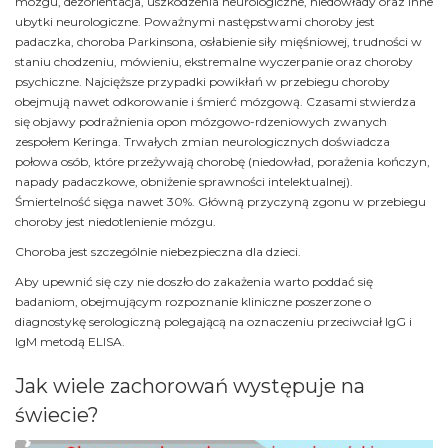
mózgu, dezorientacja, uszkodzenia neurologiczne, niedowłady oraz inne
ubytki neurologiczne. Poważnymi następstwami choroby jest
padaczka, choroba Parkinsona, osłabienie siły mięśniowej, trudności w
staniu chodzeniu, mówieniu, ekstremalne wyczerpanie oraz choroby
psychiczne. Najcięższe przypadki powikłań w przebiegu choroby
obejmują nawet odkorowanie i śmierć mózgową. Czasami stwierdza
się objawy podrażnienia opon mózgowo-rdzeniowych zwanych
zespołem Keringa. Trwałych zmian neurologicznych doświadcza
połowa osób, które przeżywają chorobę (niedowład, porażenia kończyn,
napady padaczkowe, obniżenie sprawności intelektualnej).
Śmiertelność sięga nawet 30%. Główną przyczyną zgonu w przebiegu
choroby jest niedotlenienie mózgu.
Choroba jest szczególnie niebezpieczna dla dzieci.
Aby upewnić się czy nie doszło do zakażenia warto poddać się
badaniom, obejmującym rozpoznanie kliniczne poszerzone o
diagnostykę serologiczną polegającą na oznaczeniu przeciwciał IgG i
IgM metodą ELISA.
Jak wiele zachorowań występuje na
świecie?