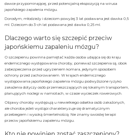
dawce przypominającej, przed potencjalną ekspozycją na wirusa
japońskiego zapalenia mózgu.
Dorosłym, młodzieży i dzieciom powyżej 3 lat podawana jest dawka 0,5
ml. Dzieciom do 3-ch lat podawana jest dawka 0,25 ml.
Dlaczego warto się szczepić przeciw
japońskiemu zapaleniu mózgu?
O szczepieniu powinna pamiętać każda osoba udająca się do kraju
endemicznego występowania choroby, ponieważ szczepienia są, obok
zabezpieczenia przed ugryzieniem komara, jedynym sposobem
ochrony przed zachorowaniem. W krajach endemicznego
występowania japońskiego zapalenia mózgu podwyższone ryzyko
zakażenia dotyczy osób przemieszczających się lokalnym transportem,
planujących noclegi w namiotach, w czasie wycieczek rowerowych.
Objawy choroby występują u niewielkiego odsetka osób zakażonych,
ale choroba jeżeli wystąpi charakteryzuje się dramatycznym
przebiegiem i wysoką śmiertelnością. Nie znamy swoistej terapii
przeciw japońskiemu zapaleniu mózgu.
Kto nie powinien zostać zaszczepiony?