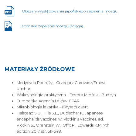
Obszary występowania japońskiego zapalenia mózgu
Plik
otwiera
się
Japońskie zapalenie mózgu (ściąga)
Plik
w
otwiera
nowej
się
karcie
w
nowej
karcie
MATERIAŁY ŹRÓDŁOWE
Medycyna Podróży – Grzegorz Carowicz/Ernest
Kuchar
Wakcynologia praktyczna – Dorota Mrożek – Budzyn
Europejska Agencja Leków. EPAR.
Mikrobiologia lekarska – Kayser/Eckert
Halstead S.B., Hills S.L., Dubischar K. Japanese
encephalitis vaccines. w: Plotkin’s Vaccines, ed.
Plotkin S., Orenstein W., Offit P., Edwards K.M. 7th
edition, 2017, str. 511-548.