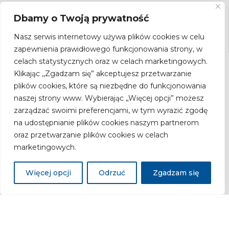
Formularz kontaktowy
Dbamy o Twoją prywatność
Nasz serwis internetowy używa plików cookies w celu
zapewnienia prawidłowego funkcjonowania strony, w
celach statystycznych oraz w celach marketingowych.
NEWSLETTER
Klikając ,,Zgadzam się” akceptujesz przetwarzanie
Bądź na bieżąco! Zapisz się do newslettera.
plików cookies, które są niezbędne do funkcjonowania
Adres
naszej strony www. Wybierając „Więcej opcji” możesz
email
zarządzać swoimi preferencjami, w tym wyrazić zgodę
na udostępnianie plików cookies naszym partnerom
oraz przetwarzanie plików cookies w celach
marketingowych.
Zgodnie z ustawą z dnia 18.07.2002 r. o świadczeniu usług drogą
elektroniczną (Dz.U. Nr 144, poz.1204 z późn. zm.) wyrażam zgodę na
przesyłanie newslettera drogą elektroniczną przez Narodowy Instytut Zdrowia
Więcej opcji
Odrzuć
Zgadzam się
Publicznego Państwowy Zakład Higieny – Państwowy Instytut Badawczy.
Copyright 2026 by
Narodowy Instytut Zdrowia Publicznego - PZH
Deklaracja zgodności
Polityka Prywatności