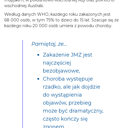
Indyjskim, w południowo-wschodniej Azji oraz północno
wschodniej Australii.
Według danych WHO, każdego
roku zakażonych jest
68 000 osób, w tym 75% to dzieci do 15 lat. Szacuje się że
każdego roku 20 000 osób umiera z powodu choroby.
Pamiętaj, że…
Zakażenie JMZ jest
najczęściej
bezobjawowe,
Choroba występuje
rzadko, ale jak dojdzie
do wystąpienia
objawów, przebieg
może być dramatyczny,
często kończy się
zgonem,