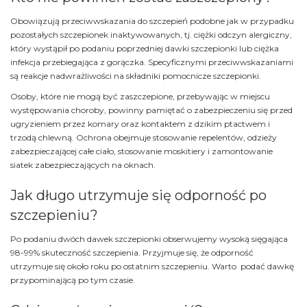
Obowiązują przeciwwskazania do szczepień podobne jak w przypadku
pozostałych szczepionek inaktywowanych, tj. ciężki odczyn alergiczny,
który wystąpił po podaniu poprzedniej dawki szczepionki lub ciężka
infekcja przebiegająca z gorączka. Specyficznymi przeciwwskazaniami
są reakcje nadwrażliwości na składniki pomocnicze szczepionki.
Osoby, które nie mogą być zaszczepione, przebywając w miejscu
występowania choroby, powinny pamiętać o zabezpieczeniu się przed
ugryzieniem przez komary oraz kontaktem z dzikim ptactwem i
trzodą chlewną. Ochrona obejmuje stosowanie repelentów, odzieży
zabezpieczającej całe ciało, stosowanie moskitiery i zamontowanie
siatek zabezpieczających na oknach.
Jak długo utrzymuje się odporność po
szczepieniu?
Po podaniu dwóch dawek szczepionki obserwujemy wysoką sięgająca
98-99% skuteczność szczepienia. Przyjmuje się, że odporność
utrzymuje się około roku po ostatnim szczepieniu. Warto podać dawkę
przypominającą po tym czasie.