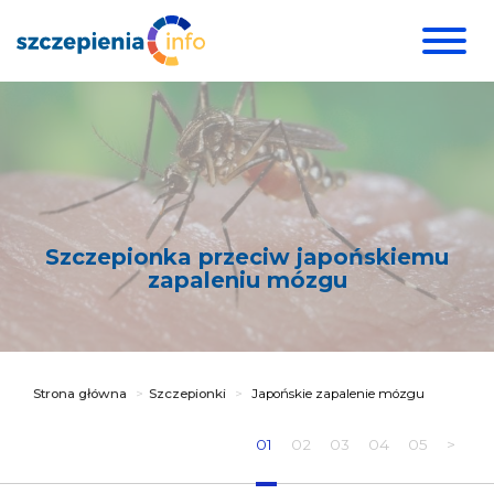
Szczepionka przeciw japońskiemu
zapaleniu mózgu
Strona główna
Szczepionki
Japońskie zapalenie mózgu
01
02
03
04
05
>