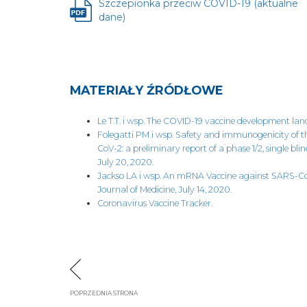
Szczepionka przeciw COVID-19 (aktualne
Plik
dane)
otwiera
się
w
nowej
karcie
MATERIAŁY ŹRÓDŁOWE
Le T.T. i wsp. The COVID-19 vaccine development lan
Folegatti PM i wsp. Safety and immunogenicity of 
CoV-2: a preliminary report of a phase 1/2, single bli
July 20, 2020.
Jackso LA i wsp. An mRNA Vaccine against SARS-C
Journal of Medicine, July 14, 2020.
Coronavirus Vaccine Tracker.
POPRZEDNIA STRONA