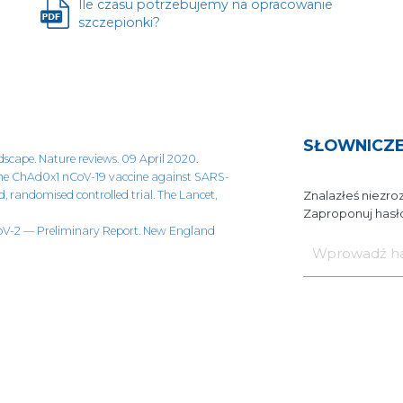
Ile czasu potrzebujemy na opracowanie
Plik
szczepionki?
otwiera
się
w
nowej
karcie
SŁOWNICZ
dscape. Nature reviews. 09 April 2020
.
the ChAd0x1 nCoV-19 vaccine against SARS-
nd, randomised controlled trial. The Lancet,
Znalazłeś niezro
Zaproponuj hasło
Wprowadź
oV-2 — Preliminary Report. New England
hasło