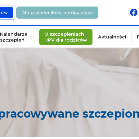
ntów
Dla pracowników medycznych
Kalendarze
O szczepieniach
Aktualności
szczepień
HPV dla rodziców
pracowywane szczepion