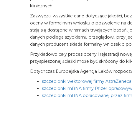
klinicznych.
Zazwyczaj wszystkie dane dotyczące jakości, b
oceny w formalnym wniosku o pozwolenie na dop
stają się dostępne w ramach trwających badań, 
danych podlega szybkiemu przeglądowi, przy je
danych producent składa formalny wniosek o po
Przykładowo cały proces oceny i rejestracji now
przyspieszonej ścieżki może być skrócony do kilk
Dotychczas Europejska Agencja Leków rozpoczę
szczepionki wektorowej firmy AstraZenec
szczepionki mRNA firmy Pfizer opracowyw
szczepionki mRNA opracowanej przez fir