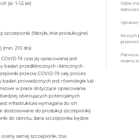
(śr. 1-1,5 lat)
Gdzie zna
testowania
Opracowy
 szczepionki (fabryki, linie produkcyjne)
Na czym p
przeciwci
 (min. 210 dni)
Pierwsza
COVID-19 czas jej opracowania jest
innemu n
 badań przedklinicznych i klinicznych
zepionki przeciw COVID-19 cały proces
w badań prowadzonych jest równolegle lub
ansowe w prace dotyczące opracowania
bardziej obiecujących potencjalnych
st infrastruktura wymagana do ich
yjne dostosowane do produkcji szczepionki).
nki do obrotu, dana szczepionka będzie
 oceny samej szczepionki, tzw.