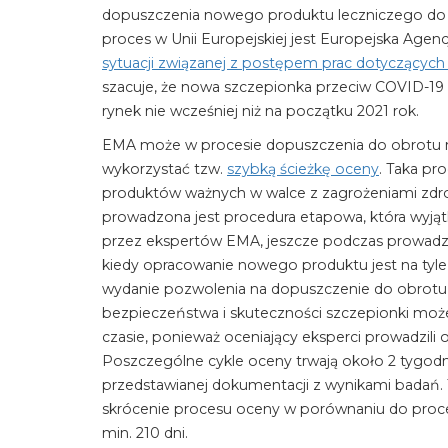
dopuszczenia nowego produktu leczniczego do o
proces w Unii Europejskiej jest Europejska Age
sytuacji związanej z postępem prac dotyczący
szacuje, że nowa szczepionka przeciw COVID-1
rynek nie wcześniej niż na początku 2021 rok.
EMA może w procesie dopuszczenia do obrotu n
wykorzystać tzw.
szybką ścieżkę oceny
. Taka pr
produktów ważnych w walce z zagrożeniami zdrow
prowadzona jest procedura etapowa, która wyj
przez ekspertów EMA, jeszcze podczas prowadzo
kiedy opracowanie nowego produktu jest na tyle
wydanie pozwolenia na dopuszczenie do obrotu, 
bezpieczeństwa i skuteczności szczepionki moż
czasie, ponieważ oceniający eksperci prowadzili
Poszczególne cykle oceny trwają około 2 tygodn
przedstawianej dokumentacji z wynikami badań. 
skrócenie procesu oceny w porównaniu do proc
min. 210 dni.