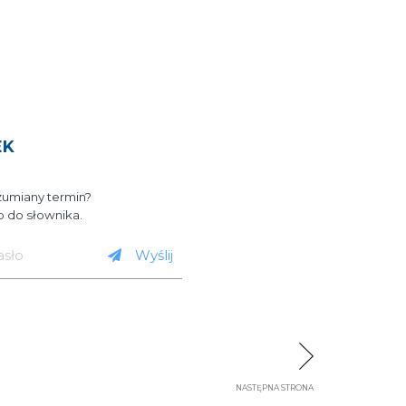
EK
zumiany termin?
 do słownika.
Wyślij
NASTĘPNA STRONA