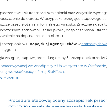
ezpieczeństwa i skuteczności szczepionki oraz wszystkie wyma
uszczenie do obrotu. W przypadku przeglądu etapowego dane 
jeszcze przed złożeniem formalnego wniosku. Znacznie skraca 
dnoczesnym zachowaniu zasad jakości, bezpieczeństwa i skute
zwolenie na dopuszczenie do obrotu.
ej szczepionki w
Europejskiej Agencji Leków
w
normalnych war
u tygodni.
ła wstępną etapową procedurę oceny 3 szczepionek przeciw 
a opracowywanej we współpracy z Uniwersytetem w Oksfordzie
,
anej we współpracy z firmą BioNTech,
mę Moderna
.
Procedura etapowej oceny szczepionek przec
COVID-19 umożliwia przyspieszenie każdego