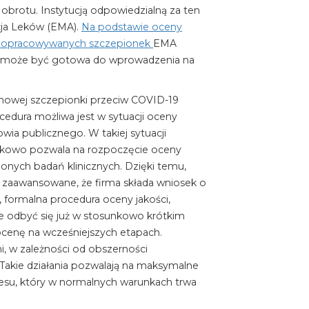
brotu. Instytucją odpowiedzialną za ten
ncja Leków (EMA).
Na podstawie oceny
ch opracowywanych szczepionek
EMA
9 może być gotowa do wprowadzenia na
owej szczepionki przeciw COVID-19
ocedura możliwa jest w sytuacji oceny
ia publicznego. W takiej sytuacji
ątkowo pozwala na rozpoczęcie oceny
nych badań klinicznych. Dzięki temu,
 zaawansowane, że firma składa wniosek o
formalna procedura oceny jakości,
e odbyć się już w stosunkowo krótkim
 ocenę na wcześniejszych etapach.
i, w zależności od obszerności
Takie działania pozwalają na maksymalne
esu, który w normalnych warunkach trwa