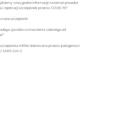
jdziemy wiarygodne informacje na temat procedur
 i rejestracji szczepionek przeciw COVID-19?
wane szczepionki
olega zjawisko wzmocnienia zależnego od
ał?
 szczepionka mRNA skierowana przeciw patogenowi
iż SARS-CoV-2