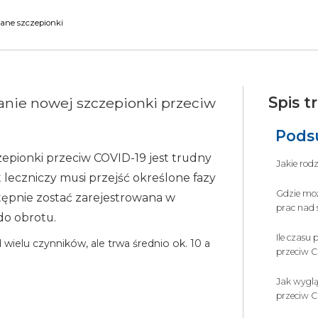
ne szczepionki
Spis tr
anie nowej szczepionki przeciw
Pods
pionki przeciw COVID-19 jest trudny
Jakie rod
leczniczy musi przejść określone fazy
Gdzie moż
stępnie zostać zarejestrowana w
prac nad 
do obrotu.
Ile czasu
wielu czynników, ale trwa średnio ok. 10 a
przeciw 
Jak wygląd
przeciw C