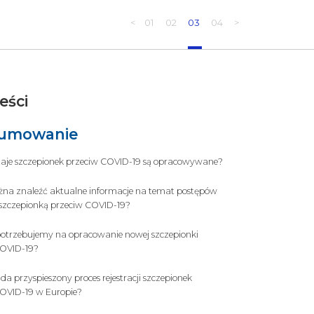
<
01
02
03
04
>
eści
umowanie
zaje szczepionek przeciw COVID-19 są opracowywane?
na znaleźć aktualne informacje na temat postępów
szczepionką przeciw COVID-19?
 potrzebujemy na opracowanie nowej szczepionki
COVID-19?
a przyspieszony proces rejestracji szczepionek
OVID-19 w Europie?