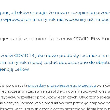
gencja Leków szacuje, że nowa szczepionka przec
 wprowadzenia na rynek nie wcześniej niż na pocz
ejestracji szczepionek przeciw COVID-19 w Eu
rzeciw COVID-19 jako nowe produkty lecznicze na r
m na rynek muszą zostać dopuszczone do obrotu
gencję Leków.
ków wprowadziła
procedury przyspieszonego przeglądu
wyników
 jednoczesnym zapewnieniu solidnych opinii naukowych oraz 
 przypadku wszystkich produktów leczniczych. Utworzono specj
linicznych i opracowania produktów oraz przegląd etapowy po
icznych, w celu przyspieszenia oceny szczepionki, która jest 