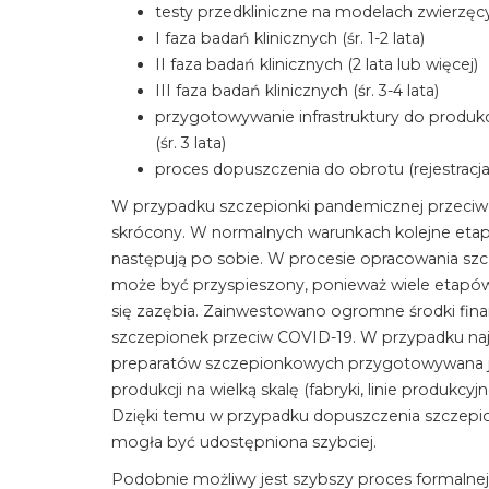
testy przedkliniczne na modelach zwierzęcych 
I faza badań klinicznych (śr. 1-2 lata)
II faza badań klinicznych (2 lata lub więcej)
III faza badań klinicznych (śr. 3-4 lata)
przygotowywanie infrastruktury do produkcji
(śr. 3 lata)
proces dopuszczenia do obrotu (rejestracja)
W przypadku szczepionki pandemicznej przeciw 
skrócony. W normalnych warunkach kolejne etapy
następują po sobie. W procesie opracowania szc
może być przyspieszony, ponieważ wiele etapó
się zazębia. Zainwestowano ogromne środki fin
szczepionek przeciw COVID-19. W przypadku naj
preparatów szczepionkowych przygotowywana je
produkcji na wielką skalę (fabryki, linie produkc
Dzięki temu w przypadku dopuszczenia szczepio
mogła być udostępniona szybciej.
Podobnie możliwy jest szybszy proces formalnej