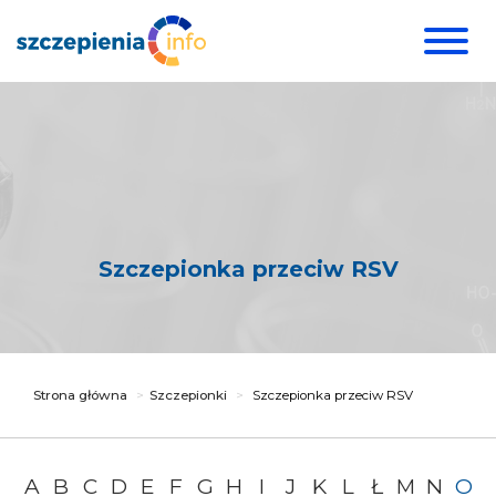
Szczepionka przeciw RSV
Strona główna
Szczepionki
Szczepionka przeciw RSV
A
B
C
D
E
F
G
H
I
J
K
L
Ł
M
N
O