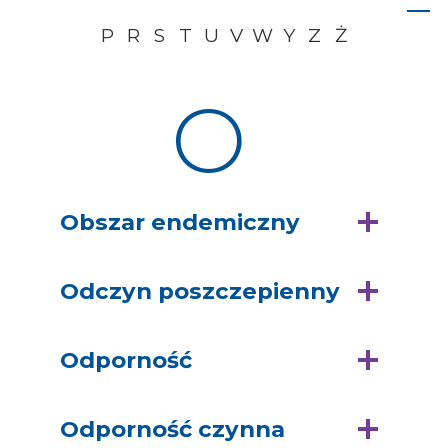
P
R
S
T
U
V
W
Y
Z
Ż
O
Obszar endemiczny
Odczyn poszczepienny
Odporność
Odporność czynna