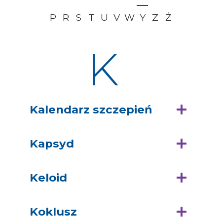
P
R
S
T
U
V
W
Y
Z
Ż
K
Kalendarz szczepień
Kapsyd
Keloid
Koklusz