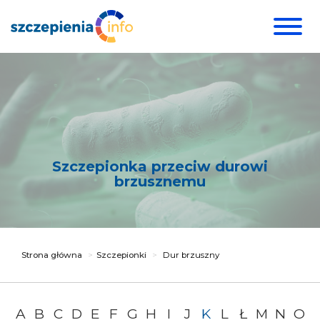
Szczepionka przeciw durowi
brzusznemu
Strona główna
Szczepionki
Dur brzuszny
A
B
C
D
E
F
G
H
I
J
K
L
Ł
M
N
O