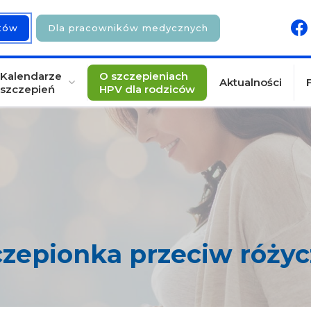
ntów
Dla pracowników medycznych
Kalendarze
O szczepieniach
Aktualności
szczepień
HPV dla rodziców
czepionka przeciw różyc