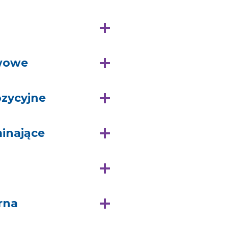
awowe
ozycyjne
inające
rna