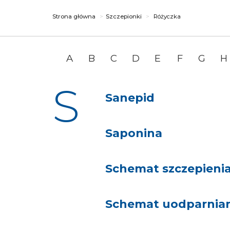
Strona główna
Szczepionki
Różyczka
A
B
C
D
E
F
G
H
S
Sanepid
Saponina
Schemat szczepieni
Schemat uodparnian