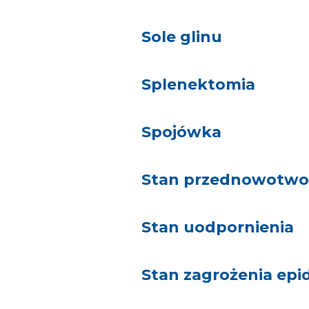
Sole glinu
Splenektomia
Spojówka
Stan przednowotw
Stan uodpornienia
Stan zagrożenia ep