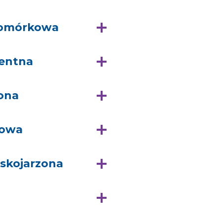
komórkowa
lentna
ona
rowa
skojarzona