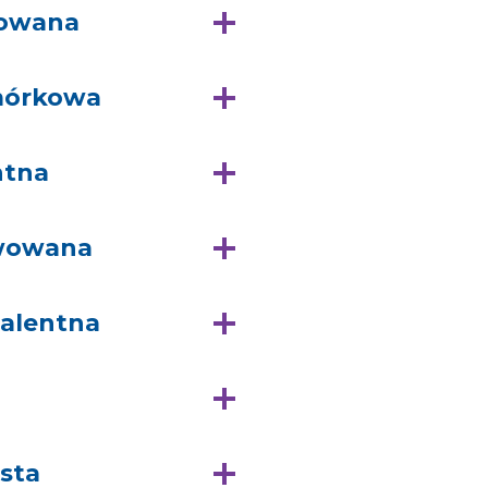
bowana
mórkowa
ntna
ywowana
alentna
sta