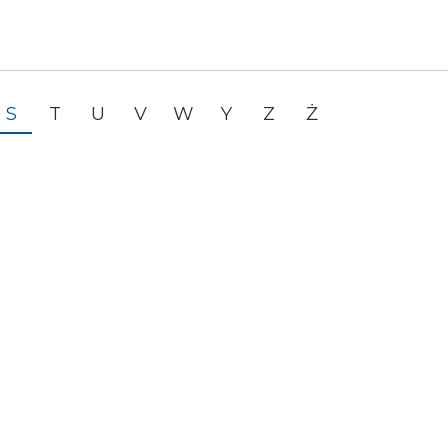
S
T
U
V
W
Y
Z
Ż