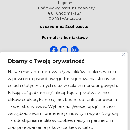
Higieny
– Państwowy Instytut Badawczy
ul. Chocimska 24
00-791 Warszawa
szczepienia@pzh.gov.pl
Formularz kontaktowy
Dbamy o Twoją prywatność
Nasz serwis internetowy używa plików cookies w celu
NEWSLETTER
zapewnienia prawidłowego funkcjonowania strony, w
Bądź na bieżąco! Zapisz się do newslettera.
celach statystycznych oraz w celach marketingowych.
Adres
Klikając ,,Zgadzam się” akceptujesz przetwarzanie
email
plików cookies, które są niezbędne do funkcjonowania
naszej strony www. Wybierając „Więcej opcji” możesz
zarządzać swoimi preferencjami, w tym wyrazić zgodę
Zgodnie z ustawą z dnia 18.07.2002 r. o świadczeniu usług drogą
na udostępnianie plików cookies naszym partnerom
elektroniczną (Dz.U. Nr 144, poz.1204 z późn. zm.) wyrażam zgodę na
oraz przetwarzanie plików cookies w celach
przesyłanie newslettera drogą elektroniczną przez Narodowy Instytut Zdrowia