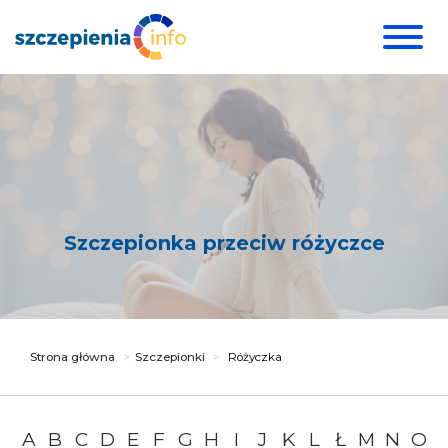
Szczepionka przeciw różyczce
Strona główna
Szczepionki
Różyczka
A
B
C
D
E
F
G
H
I
J
K
L
Ł
M
N
O