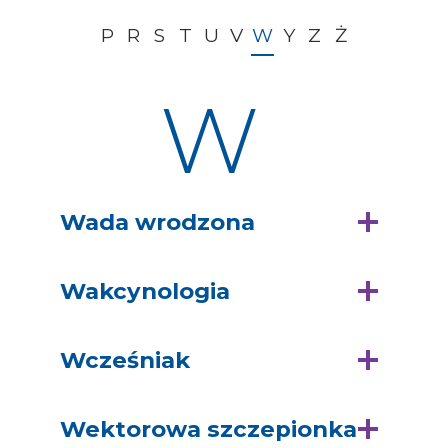
P
R
S
T
U
V
W
Y
Z
Ż
W
Wada wrodzona
Wakcynologia
Wcześniak
Wektorowa szczepionka