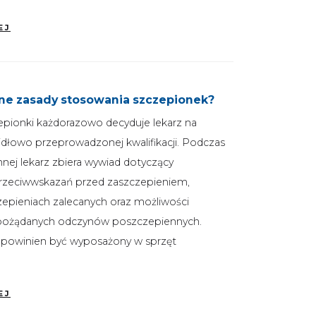
EJ
lne zasady stosowania szczepionek?
pionki każdorazowo decyduje lekarz na
dłowo przeprowadzonej kwalifikacji. Podczas
nnej lekarz zbiera wywiad dotyczący
rzeciwwskazań przed zaszczepieniem,
zepieniach zalecanych oraz możliwości
epożądanych odczynów poszczepiennych.
i powinien być wyposażony w sprzęt
EJ