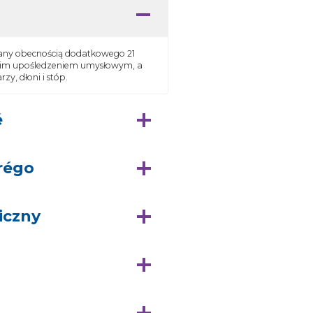
ny obecnością dodatkowego 21
dnim upośledzeniem umysłowym, a
y, dłoni i stóp.
é
rrégo
iczny