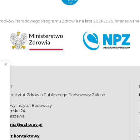
środków Narodowego Programu Zdrowia na lata 2021-2025, finansowane
NTAKT
dowy Instytut Zdrowia Publicznego Państwowy Zakład
eny
ństwowy Instytut Badawczy
 Chocimska 24
91 Warszawa
epienia@pzh.gov.pl
mularz kontaktowy