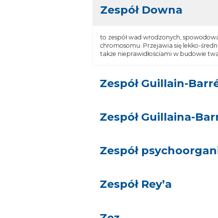
Zespół Downa
to zespół wad wrodzonych, spowodowa
chromosomu. Przejawia się lekko-śre
także nieprawidłościami w budowie twarz
powiązane artykuły
Zespół Guillain-Barr
Zespół Guillaina-Ba
Zespół psychoorgan
Zespół Rey’a
Zez