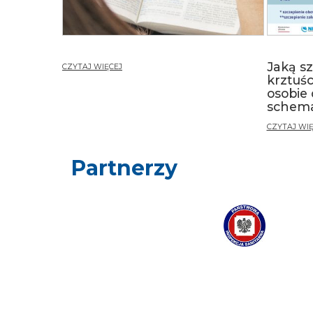
Jaką s
CZYTAJ WIĘCEJ
krztuś
osobie 
schem
CZYTAJ WIĘ
Partnerzy