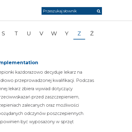
Przeszukaj
słownik
S
T
U
V
W
Y
Z
Ż
Implementation
pionki każdorazowo decyduje lekarz na
dłowo przeprowadzonej kwalifikacji. Podczas
nnej lekarz zbiera wywiad dotyczący
rzeciwwskazań przed zaszczepieniem,
zepieniach zalecanych oraz możliwości
epożądanych odczynów poszczepiennych.
i powinien być wyposażony w sprzęt