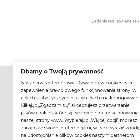
Zadanie realizowane ze 
Dbamy o Twoją prywatność
Nasz serwis internetowy używa plików cookies w celu
KO
zapewnienia prawidłowego funkcjonowania strony, w
Naro
celach statystycznych oraz w celach marketingowych.
Higi
Klikając ,,Zgadzam się” akceptujesz przetwarzanie
– Pa
ul.
plików cookies, które są niezbędne do funkcjonowania
00-7
naszej strony www. Wybierając „Więcej opcji” możesz
szcz
zarządzać swoimi preferencjami, w tym wyrazić zgodę
na udostępnianie plików cookies naszym partnerom
For