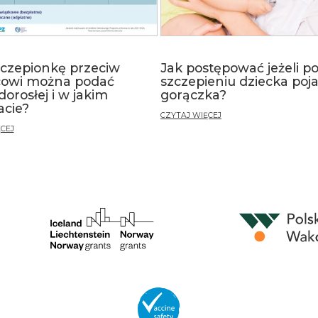
zczepionkę przeciw
Jak postępować jeżeli p
cowi można podać
szczepieniu dziecka poja
dorosłej i w jakim
gorączka?
acie?
CZYTAJ WIĘCEJ
CEJ