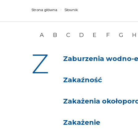
Strona główna
Słownik
A
B
C
D
E
F
G
H
Z
Zaburzenia wodno-e
Zakaźność
Zakażenia okołopo
Zakażenie