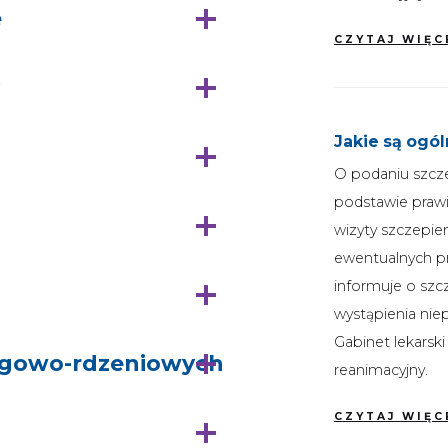
e
CZYTAJ WIĘC
Jakie są ogó
O podaniu szcze
podstawie prawi
wizyty szczepie
ewentualnych p
informuje o szc
wystąpienia ni
Gabinet lekarsk
zgowo-rdzeniowych
reanimacyjny.
CZYTAJ WIĘC