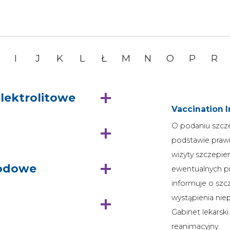
I
J
K
L
Ł
M
N
O
P
R
lektrolitowe
Vaccination 
O podaniu szcze
podstawie prawi
wizyty szczepie
rodowe
ewentualnych p
informuje o szc
wystąpienia ni
Gabinet lekarsk
reanimacyjny.