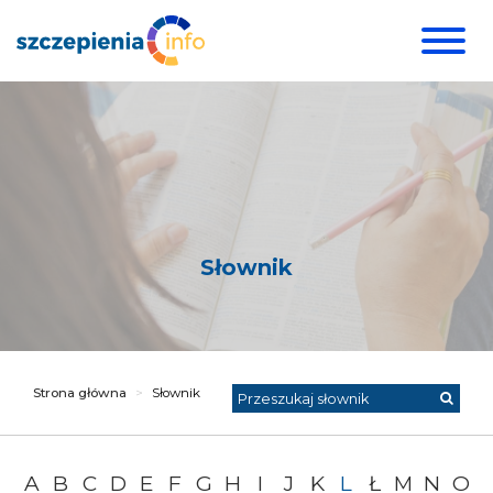
Słownik
Przeszukaj
Strona główna
Słownik
słownik
A
B
C
D
E
F
G
H
I
J
K
L
Ł
M
N
O