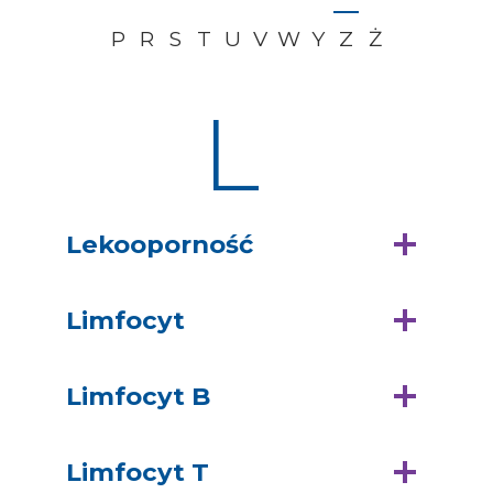
P
R
S
T
U
V
W
Y
Z
Ż
L
Lekooporność
Limfocyt
Limfocyt B
Limfocyt T