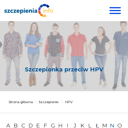
Szczepionka przeciw HPV
Strona główna
Szczepionki
HPV
A
B
C
D
E
F
G
H
I
J
K
L
Ł
M
N
O