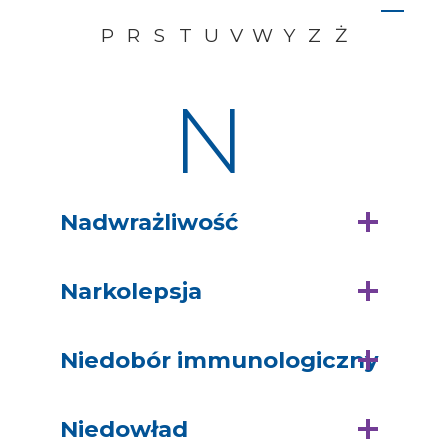
P
R
S
T
U
V
W
Y
Z
Ż
N
Nadwrażliwość
Narkolepsja
Niedobór immunologiczny
Niedowład