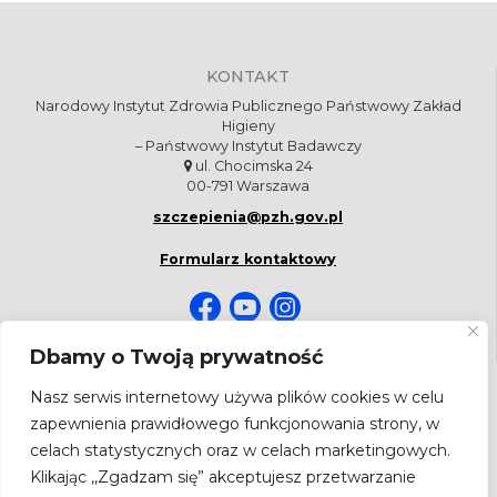
KONTAKT
Narodowy Instytut Zdrowia Publicznego Państwowy Zakład
Higieny
– Państwowy Instytut Badawczy
ul. Chocimska 24
00-791 Warszawa
szczepienia@pzh.gov.pl
Formularz kontaktowy
Dbamy o Twoją prywatność
NEWSLETTER
Nasz serwis internetowy używa plików cookies w celu
Bądź na bieżąco! Zapisz się do newslettera.
zapewnienia prawidłowego funkcjonowania strony, w
celach statystycznych oraz w celach marketingowych.
Adres
email
Klikając ,,Zgadzam się” akceptujesz przetwarzanie