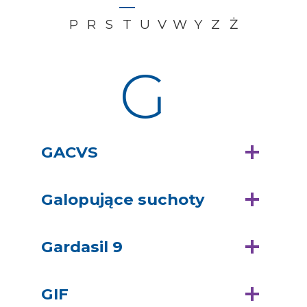
P
R
S
T
U
V
W
Y
Z
Ż
G
GACVS
Galopujące suchoty
Gardasil 9
GIF