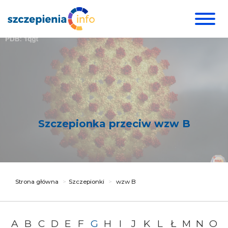
Szczepionka przeciw wzw B
Strona główna
Szczepionki
wzw B
A
B
C
D
E
F
G
H
I
J
K
L
Ł
M
N
O