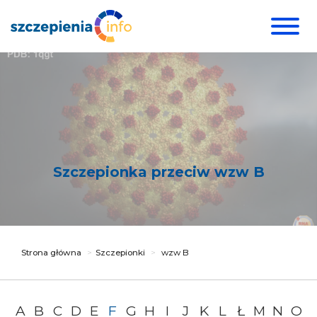
Szczepionka przeciw wzw B
Strona główna
Szczepionki
wzw B
A
B
C
D
E
F
G
H
I
J
K
L
Ł
M
N
O