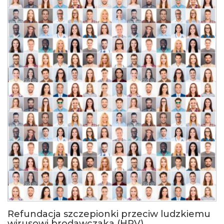
Refundacja szczepionki przeciw ludzkiemu
wirusowi brodawczaka (HPV)