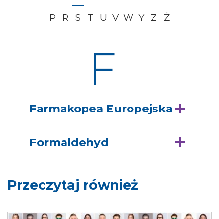
P
R
S
T
U
V
W
Y
Z
Ż
F
Farmakopea Europejska
Formaldehyd
Przeczytaj również