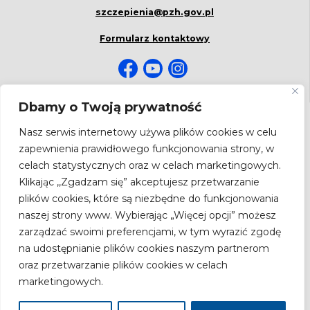
szczepienia@pzh.gov.pl
Formularz kontaktowy
Dbamy o Twoją prywatność
NEWSLETTER
Nasz serwis internetowy używa plików cookies w celu
Bądź na bieżąco! Zapisz się do newslettera.
zapewnienia prawidłowego funkcjonowania strony, w
Adres
celach statystycznych oraz w celach marketingowych.
email
Klikając ,,Zgadzam się” akceptujesz przetwarzanie
plików cookies, które są niezbędne do funkcjonowania
naszej strony www. Wybierając „Więcej opcji” możesz
zarządzać swoimi preferencjami, w tym wyrazić zgodę
Zgodnie z ustawą z dnia 18.07.2002 r. o świadczeniu usług drogą
elektroniczną (Dz.U. Nr 144, poz.1204 z późn. zm.) wyrażam zgodę na
na udostępnianie plików cookies naszym partnerom
przesyłanie newslettera drogą elektroniczną przez Narodowy Instytut Zdrowia
oraz przetwarzanie plików cookies w celach
Publicznego Państwowy Zakład Higieny – Państwowy Instytut Badawczy.
marketingowych.
Copyright 2026 by
Narodowy Instytut Zdrowia Publicznego - PZH