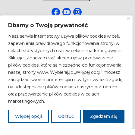
Dbamy o Twoją prywatność
NEWSLETTER
Nasz serwis internetowy używa plików cookies w celu
Bądź na bieżąco! Zapisz się do newslettera.
zapewnienia prawidłowego funkcjonowania strony, w
celach statystycznych oraz w celach marketingowych.
Adres
email
Klikając ,,Zgadzam się” akceptujesz przetwarzanie
plików cookies, które są niezbędne do funkcjonowania
naszej strony www. Wybierając „Więcej opcji” możesz
zarządzać swoimi preferencjami, w tym wyrazić zgodę
Zgodnie z ustawą z dnia 18.07.2002 r. o świadczeniu usług drogą
na udostępnianie plików cookies naszym partnerom
elektroniczną (Dz.U. Nr 144, poz.1204 z późn. zm.) wyrażam zgodę na
oraz przetwarzanie plików cookies w celach
przesyłanie newslettera drogą elektroniczną przez Narodowy Instytut Zdrowia
Publicznego Państwowy Zakład Higieny – Państwowy Instytut Badawczy.
marketingowych.
Więcej opcji
Odrzuć
Zgadzam się
Copyright 2026 by
Narodowy Instytut Zdrowia Publicznego - PZH
Deklaracja zgodności
Polityka Prywatności