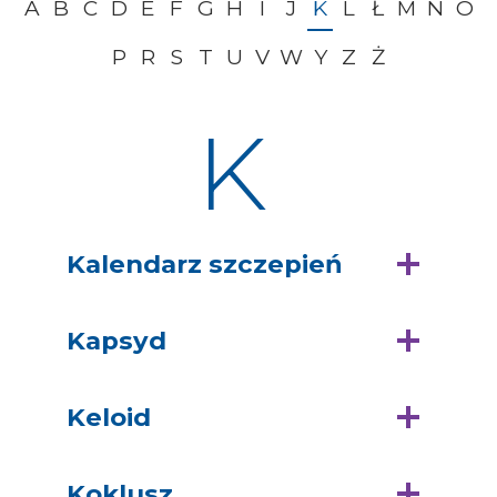
A
B
C
D
E
F
G
H
I
J
K
L
Ł
M
N
O
P
R
S
T
U
V
W
Y
Z
Ż
K
Kalendarz szczepień
Kapsyd
Keloid
Koklusz