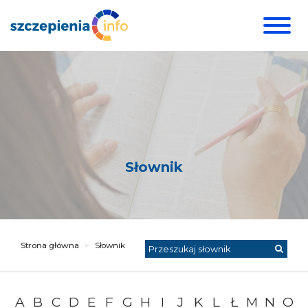
Słownik
Przeszukaj
Strona główna
Słownik
słownik
A
B
C
D
E
F
G
H
I
J
K
L
Ł
M
N
O