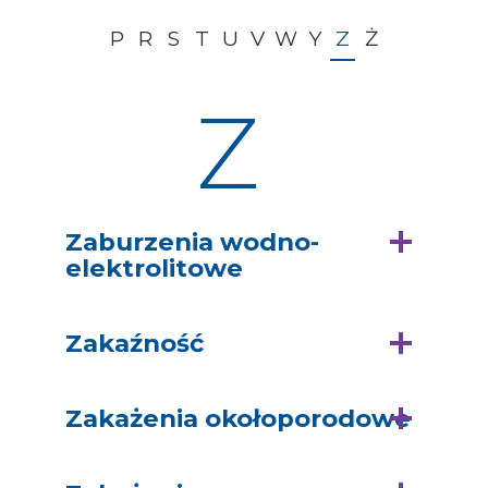
P
R
S
T
U
V
W
Y
Z
Ż
Z
Zaburzenia wodno-
elektrolitowe
Zakaźność
Zakażenia okołoporodowe