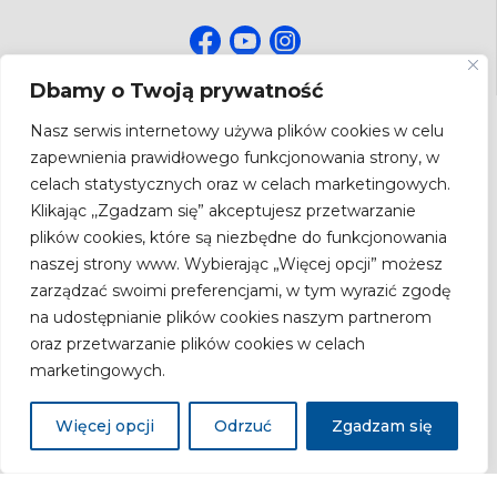
Dbamy o Twoją prywatność
NEWSLETTER
Nasz serwis internetowy używa plików cookies w celu
Bądź na bieżąco! Zapisz się do newslettera.
zapewnienia prawidłowego funkcjonowania strony, w
celach statystycznych oraz w celach marketingowych.
Adres
email
Klikając ,,Zgadzam się” akceptujesz przetwarzanie
plików cookies, które są niezbędne do funkcjonowania
naszej strony www. Wybierając „Więcej opcji” możesz
zarządzać swoimi preferencjami, w tym wyrazić zgodę
Zgodnie z ustawą z dnia 18.07.2002 r. o świadczeniu usług drogą
na udostępnianie plików cookies naszym partnerom
elektroniczną (Dz.U. Nr 144, poz.1204 z późn. zm.) wyrażam zgodę na
oraz przetwarzanie plików cookies w celach
przesyłanie newslettera drogą elektroniczną przez Narodowy Instytut Zdrowia
Publicznego Państwowy Zakład Higieny – Państwowy Instytut Badawczy.
marketingowych.
Więcej opcji
Odrzuć
Zgadzam się
Copyright 2026 by
Narodowy Instytut Zdrowia Publicznego - PZH
Deklaracja zgodności
Polityka Prywatności