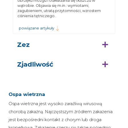
obrzęku mózgu i odkładania się tłuszczu w
wątrobie. Objawia się m.in.: wymiotami,
zagubieniem, utratą przytomności, wzrostem
ciśnienia tętniczego.
powiązane artykuły
Zez
Zjadliwość
Ospa wietrzna
Ospa wietrzna jest wysoko zaraźliwą wirusową
chorobą zakaźną. Najczęstszym źródłem zakażenia
jest bezpośredni kontakt z chorym lub droga
kropelkowa. Zakażenie szerzy się także pośrednio