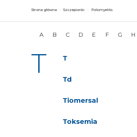
Strona główna
Szczepionki
Poliomyelitis
A
B
C
D
E
F
G
H
T
T
Td
Tiomersal
Toksemia