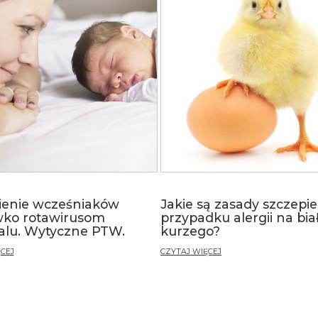
ienie wcześniaków
Jakie są zasady szczepi
wko rotawirusom
przypadku alergii na biał
talu. Wytyczne PTW.
kurzego?
CEJ
CZYTAJ WIĘCEJ