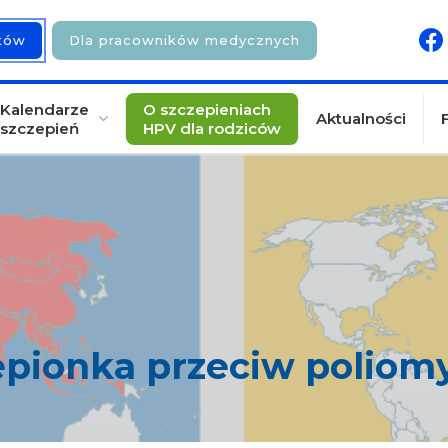
ntów
Dla pracowników medycznych
Kalendarze
O szczepieniach
Aktualności
szczepień
HPV dla rodziców
pionka przeciw poliomy