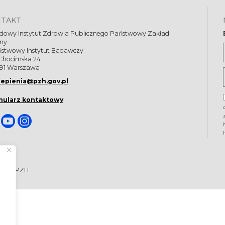
NTAKT
dowy Instytut Zdrowia Publicznego Państwowy Zakład
eny
ństwowy Instytut Badawczy
 Chocimska 24
91 Warszawa
epienia@pzh.gov.pl
mularz kontaktowy
ego - PZH