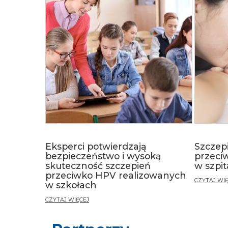
Eksperci potwierdzają
Szczep
bezpieczeństwo i wysoką
przeci
skuteczność szczepień
w szpi
przeciwko HPV realizowanych
CZYTAJ WIĘ
w szkołach
CZYTAJ WIĘCEJ