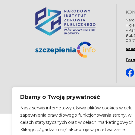
KO
Naro
Higi
– Pa
ul.
00-7
szcz
For
Dbamy o Twoją prywatność
Copyright 2026 by
Narodowy Instytut Zdrowia Publiczn
Nasz serwis internetowy używa plików cookies w celu
zapewnienia prawidłowego funkcjonowania strony, w
celach statystycznych oraz w celach marketingowych.
Klikając ,,Zgadzam się” akceptujesz przetwarzanie