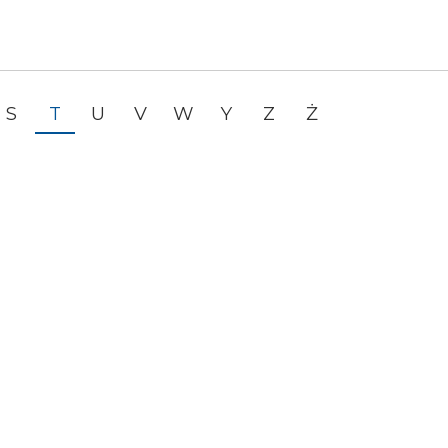
S
T
U
V
W
Y
Z
Ż