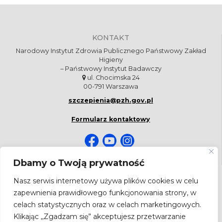
KONTAKT
Narodowy Instytut Zdrowia Publicznego Państwowy Zakład
Higieny
– Państwowy Instytut Badawczy
ul. Chocimska 24
00-791 Warszawa
szczepienia@pzh.gov.pl
Formularz kontaktowy
Dbamy o Twoją prywatność
NEWSLETTER
Nasz serwis internetowy używa plików cookies w celu
Bądź na bieżąco! Zapisz się do newslettera.
zapewnienia prawidłowego funkcjonowania strony, w
celach statystycznych oraz w celach marketingowych.
Adres
email
Klikając ,,Zgadzam się” akceptujesz przetwarzanie