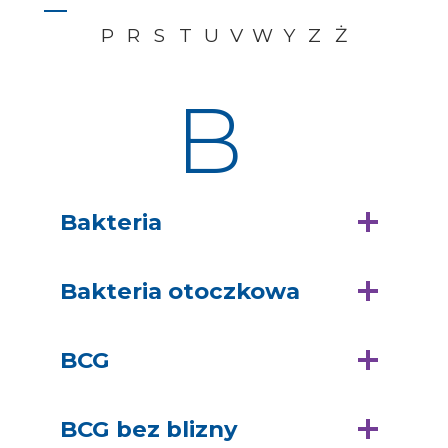
P
R
S
T
U
V
W
Y
Z
Ż
B
Bakteria
Bakteria otoczkowa
BCG
BCG bez blizny