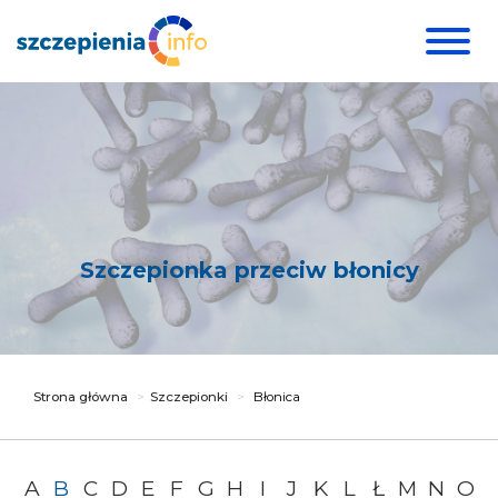
Szczepionka przeciw błonicy
Strona główna
Szczepionki
Błonica
A
B
C
D
E
F
G
H
I
J
K
L
Ł
M
N
O