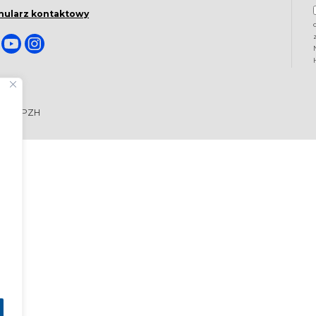
mularz kontaktowy
ego - PZH