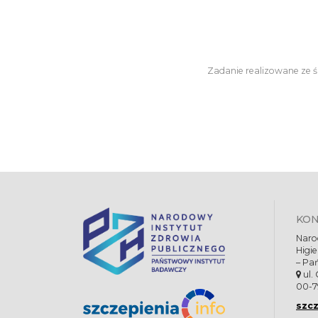
Zadanie realizowane ze 
KO
Naro
Higi
– Pa
ul.
00-7
szcz