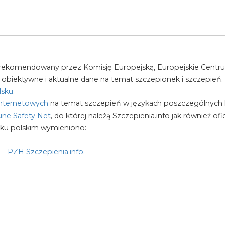
 rekomendowany przez Komisję Europejską, Europejskie Centrum
obiektywne i aktualne dane na temat szczepionek i szczepień.
lsku
.
 internetowych
na temat szczepień w językach poszczególnych k
ne Safety Net
, do której należą Szczepienia.info jak również o
yku polskim wymieniono:
– PZH Szczepienia.info
.