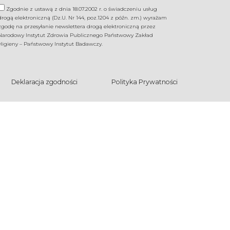
Zgodnie z ustawą z dnia 18.07.2002 r. o świadczeniu usług
drogą elektroniczną (Dz.U. Nr 144, poz.1204 z późn. zm.) wyrażam
zgodę na przesyłanie newslettera drogą elektroniczną przez
Narodowy Instytut Zdrowia Publicznego Państwowy Zakład
Higieny – Państwowy Instytut Badawczy.
Deklaracja zgodności
Polityka Prywatności