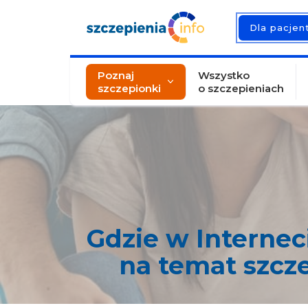
Dla pacje
Poznaj
Wszystko
szczepionki
o szczepieniach
Gdzie w Interne
na temat szcz