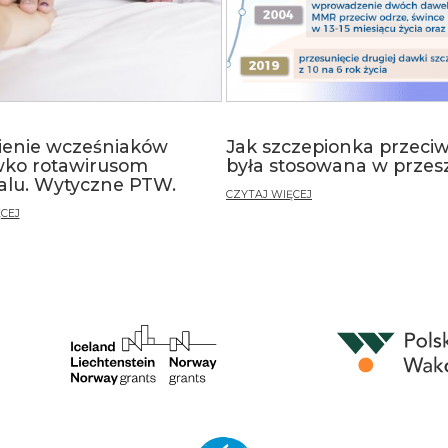
ienie wcześniaków
Jak szczepionka przeci
wko rotawirusom
była stosowana w przesz
talu. Wytyczne PTW.
CZYTAJ WIĘCEJ
CEJ