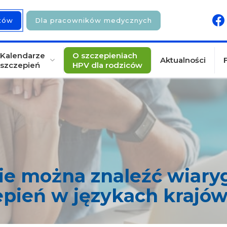
ntów
Dla pracowników medycznych
Kalendarze
O szczepieniach
Aktualności
szczepień
HPV dla rodziców
cie można znaleźć wiary
epień w językach krajów