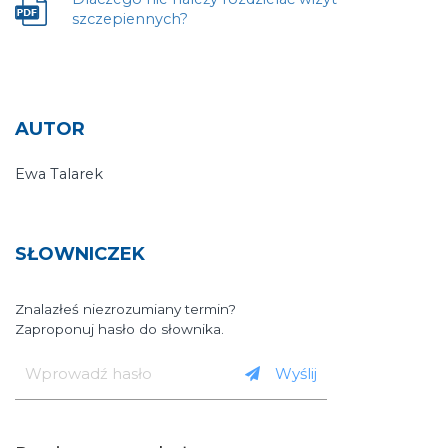
Plik
szczepiennych?
otwiera
się
w
nowej
karcie
AUTOR
Ewa Talarek
SŁOWNICZEK
Znalazłeś niezrozumiany termin?
Zaproponuj hasło do słownika.
Wprowadź
hasło
Wyślij