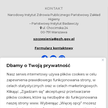
KONTAKT
Narodowy Instytut Zdrowia Publicznego Państwowy Zakład
Higieny
– Państwowy Instytut Badawczy
ul. Chocimska 24
00-791 Warszawa
szczepienia@pzh.gov.pl
Formularz kontaktowy
Dbamy o Twoją prywatność
Nasz serwis internetowy używa plików cookies w celu
NEWSLETTER
zapewnienia prawidłowego funkcjonowania strony, w
Bądź na bieżąco! Zapisz się do newslettera.
celach statystycznych oraz w celach marketingowych.
Adres
Klikając ,,Zgadzam się” akceptujesz przetwarzanie
email
plików cookies, które są niezbędne do funkcjonowania
naszej strony www. Wybierając „Więcej opcji” możesz