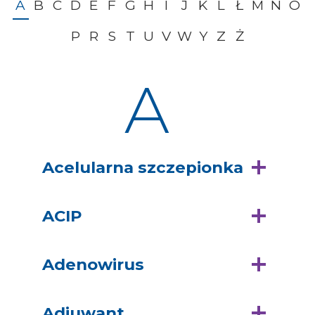
A
B
C
D
E
F
G
H
I
J
K
L
Ł
M
N
O
P
R
S
T
U
V
W
Y
Z
Ż
A
Acelularna szczepionka
ACIP
Adenowirus
Adiuwant