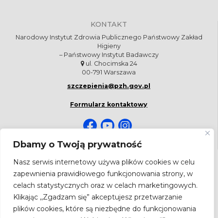
KONTAKT
Narodowy Instytut Zdrowia Publicznego Państwowy Zakład
Higieny
– Państwowy Instytut Badawczy
ul. Chocimska 24
00-791 Warszawa
szczepienia@pzh.gov.pl
Formularz kontaktowy
Dbamy o Twoją prywatność
Nasz serwis internetowy używa plików cookies w celu
NEWSLETTER
zapewnienia prawidłowego funkcjonowania strony, w
Bądź na bieżąco! Zapisz się do newslettera.
celach statystycznych oraz w celach marketingowych.
Adres
Klikając ,,Zgadzam się” akceptujesz przetwarzanie
email
plików cookies, które są niezbędne do funkcjonowania