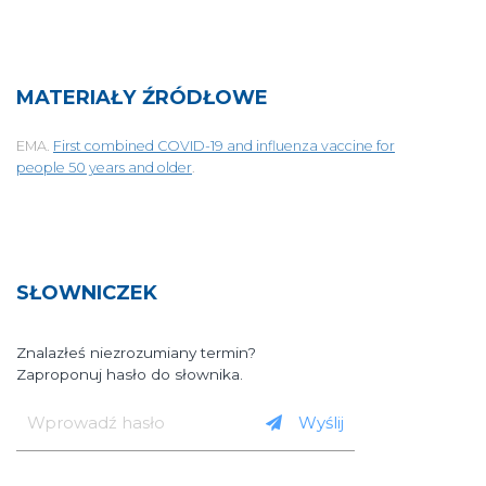
MATERIAŁY ŹRÓDŁOWE
EMA.
First combined COVID-19 and influenza vaccine for
people 50 years and older
.
SŁOWNICZEK
Znalazłeś niezrozumiany termin?
Zaproponuj hasło do słownika.
Wprowadź
hasło
Wyślij