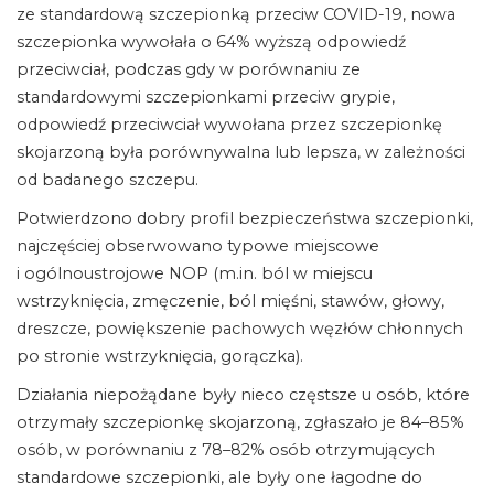
ze standardową szczepionką przeciw COVID-19, nowa
szczepionka wywołała o 64% wyższą odpowiedź
przeciwciał, podczas gdy w porównaniu ze
standardowymi szczepionkami przeciw grypie,
odpowiedź przeciwciał wywołana przez szczepionkę
skojarzoną była porównywalna lub lepsza, w zależności
od badanego szczepu.
Potwierdzono dobry profil bezpieczeństwa szczepionki,
najczęściej obserwowano typowe miejscowe
i ogólnoustrojowe NOP (m.in. ból w miejscu
wstrzyknięcia, zmęczenie, ból mięśni, stawów, głowy,
dreszcze, powiększenie pachowych węzłów chłonnych
po stronie wstrzyknięcia, gorączka).
Działania niepożądane były nieco częstsze u osób, które
otrzymały szczepionkę skojarzoną, zgłaszało je 84–85%
osób, w porównaniu z 78–82% osób otrzymujących
standardowe szczepionki, ale były one łagodne do