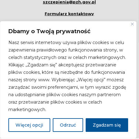
szczepienia@pzh.gov.pl
Formularz kontaktowy
Dbamy o Twoją prywatność
Nasz serwis internetowy używa plików cookies w celu
zapewnienia prawidłowego funkcjonowania strony, w
NEWSLETTER
celach statystycznych oraz w celach marketingowych.
Bądź na bieżąco! Zapisz się do newslettera.
Klikając ,,Zgadzam się” akceptujesz przetwarzanie
Adres
plików cookies, które są niezbędne do funkcjonowania
email
naszej strony www. Wybierając „Więcej opcji” możesz
zarządzać swoimi preferencjami, w tym wyrazić zgodę
na udostępnianie plików cookies naszym partnerom
Zgodnie z ustawą z dnia 18.07.2002 r. o świadczeniu usług drogą
oraz przetwarzanie plików cookies w celach
elektroniczną (Dz.U. Nr 144, poz.1204 z późn. zm.) wyrażam zgodę na
marketingowych.
przesyłanie newslettera drogą elektroniczną przez Narodowy Instytut Zdrowia
Publicznego Państwowy Zakład Higieny – Państwowy Instytut Badawczy.
Więcej opcji
Odrzuć
Zgadzam się
Copyright 2026 by
Narodowy Instytut Zdrowia Publicznego - PZH