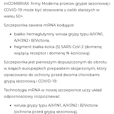
mCOMBRIAX firmy Moderna przeciw grypie sezonowej i
COVID-19 może być stosowana u osób starszych w
wieku 50+.
Szczepionka zawiera mRNA kodujące:
białko hemaglutyniny wirusa grypy typu A/H1N1,
A/H3N2 i B/Victoria,
fragment białka kolca (S) SARS-CoV-2 (domenę
wiążącą receptor i domenę N-końcową).
Szczepionka jest pierwszym dopuszczonym do obrotu
w krajach europejskich preparatem skojarzonym, który
opracowano do ochrony przed dwoma chorobami:
grypą sezonową i COVID-19.
Technologia mRNA w nowej szczepionce uczy układ
odpornościowy rozpoznawać:
wirusa grypy typu A/H1N1, A/H3N2 i B/Victoria
(ochrona przed grypą sezonową),