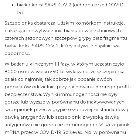
białko kolca SARS-CoV-2 (ochrona przed COVID-
19).
Szczepionka dostarcza ludzkim komórkom instrukcje,
nakazując im wytwarzanie białek powierzchniowych
czterech sezonowych szczepów grypy oraz fragmentu
białka kolca SARS-CoV-2, który aktywuje najsilniejszą
odporność.
W badaniu klinicznym III fazy, w którym uczestniczyło
8000 osób w wieku ≥50 lat wykazano, że szczepionka
działa co najmniej tak dobrze jak podanie dwóch
preparatów oddzielnie, przy zachowaniu dobrego profilu
bezpieczeństwa. Wyniki immunogenności nie były
gorsze lub wyższe w porównaniu do inaktywowanych
szczepionek przeciw grypie sezonowej ze standardową
dawką antygenów lub szczepionki z wysoką dawką
antygenów i nie gorsza niż immunogenność szczepionki
mRNA przeciw COVID-19 Spikevax. Np. w porównaniu